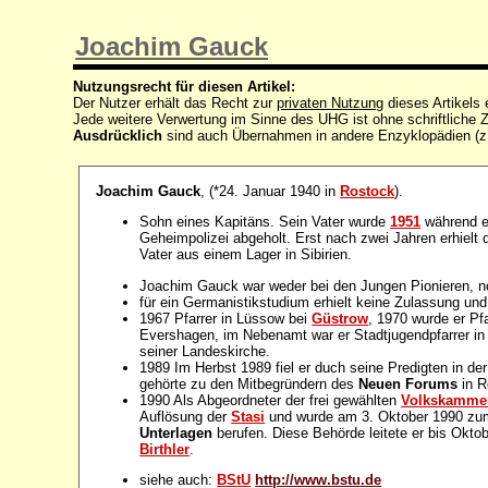
Joachim Gauck
Nutzungsrecht für diesen Artikel:
Der Nutzer erhält das Recht zur
privaten Nutzung
dieses Artikels
Jede weitere Verwertung im Sinne des UHG ist ohne schriftlich
Ausdrücklich
sind auch Übernahmen in andere Enzyklopädien (z
Joachim Gauck
, (*24. Januar 1940 in
Rostock
).
Sohn eines Kapitäns. Sein Vater wurde
1951
während ei
Geheimpolizei abgeholt. Erst nach zwei Jahren erhielt
Vater aus einem Lager in Sibirien.
Joachim Gauck war weder bei den Jungen Pionieren, n
für ein Germanistikstudium erhielt keine Zulassung und
1967 Pfarrer in Lüssow bei
Güstrow
, 1970 wurde er Pf
Evershagen, im Nebenamt war er Stadtjugendpfarrer in 
seiner Landeskirche.
1989 Im Herbst 1989 fiel er duch seine Predigten in de
gehörte zu den Mitbegründern des
Neuen Forums
in R
1990 Als Abgeordneter der frei gewählten
Volkskamme
Auflösung der
Stasi
und wurde am 3. Oktober 1990 z
Unterlagen
berufen. Diese Behörde leitete er bis Oktob
Birthler
.
siehe auch:
BStU
http://www.bstu.de