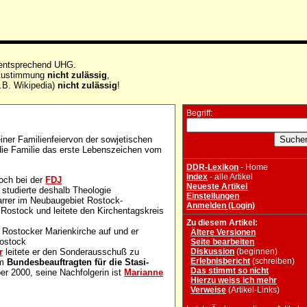
 entsprechend UHG.
e Zustimmung
nicht zulässig
,
.B. Wikipedia)
nicht zulässig
!
Begriff:
ner Familienfeiervon der sowjetischen
 die Familie das erste Lebenszeichen vom
DDR-Lexikon
- Home
Index
- alle Artikel
och bei der
FDJ
Neueste Artikel
 studierte deshalb Theologie
Einstellungen
arrer im Neubaugebiet Rostock-
Anmelden (Login)
Rostock und leitete den Kirchentagskreis
Zu diesem Artikel:
r Rostocker Marienkirche auf und er
Ältere Versionen
ostock
Seite bearbeiten
r
leitete er den Sonderausschuß zu
Diskussion
(beginnen)
Erlebnisbericht
(schreiben)
um
Bundesbeauftragten für die Stasi-
Das stimmt so nicht
er 2000, seine Nachfolgerin ist
Marianne
Hierzu weiss ich mehr
Verweise
(Artikel-Links)