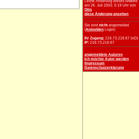
Letzte Änderung dieses Artikels
am 26. Juli 2003, 0:19 Uhr von
Otto
diese Änderung ansehen
Sie sind
nicht
angemeldet.
(
Anmelden
Login)
Ihr Zugang:
216.73.216.67 (nD)
IP:
216.73.216.67
angemeldete Autoren
Ich möchte Autor werden
Impressum
Datenschutzerklärung