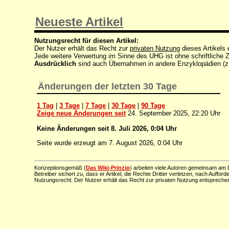
Neueste Artikel
Nutzungsrecht für diesen Artikel:
Der Nutzer erhält das Recht zur
privaten Nutzung
dieses Artikels
Jede weitere Verwertung im Sinne des UHG ist ohne schriftlich
Ausdrücklich
sind auch Übernahmen in andere Enzyklopädien (z
Änderungen der letzten 30 Tage
1 Tag
|
3 Tage
|
7 Tage
|
30 Tage
|
90 Tage
Zeige neue Änderungen seit
24. September 2025, 22:20 Uhr
Keine Änderungen seit 8. Juli 2026, 0:04 Uhr
Seite wurde erzeugt am 7. August 2026, 0:04 Uhr
Konzeptionsgemäß (
Das Wiki-Prinzip
) arbeiten viele Autoren gemeinsam am D
Betreiber sichert zu, dass er Artikel, die Rechte Dritter verletzen, nach Aufford
Nutzungsrecht: Der Nutzer erhält das Recht zur privaten Nutzung entsprechen