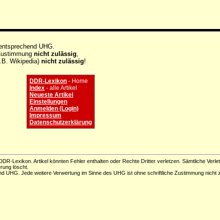
 entsprechend UHG.
e Zustimmung
nicht zulässig
,
.B. Wikipedia)
nicht zulässig
!
DDR-Lexikon
- Home
Index
- alle Artikel
Neueste Artikel
Einstellungen
Anmelden (Login)
Impressum
Datenschutzerklärung
DR-Lexikon. Artikel könnten Fehler enthalten oder Rechte Dritter verletzen. Sämtliche Verle
erung löscht.
d UHG. Jede weitere Verwertung im Sinne des UHG ist ohne schriftliche Zustimmung nicht z