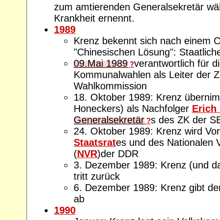
zum amtierenden Generalsekretär wäh
Krankheit ernennt.
1989
Krenz bekennt sich nach einem 
"Chinesischen Lösung": Staatlich
09.Mai 1989
verantwortlich für d
?
Kommunalwahlen als Leiter der Z
Wahlkommission
18. Oktober 1989: Krenz übernim
Honeckers) als Nachfolger
Erich
Generalsekretär
s des ZK der S
?
24. Oktober 1989: Krenz wird Vor
Staatsrat
es und des Nationalen 
(
NVR
)der DDR
3. Dezember 1989: Krenz (und 
tritt zurück
6. Dezember 1989: Krenz gibt den
ab
1990