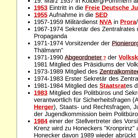
19. März 1937 in Kolberg/Pommern al
1953
Eintritt in die
Freie Deutsche J
1955
Aufnahme in die
SED
1957-1959 Militärdienst
NVA
in
Prora
/
1967-1974 Sekretär des Zentralrates
Propaganda
1971-1974 Vorsitzender der
Pionieror
Thälmann"
1971-1990
Abgeordneter
der
Volks
?
1981 Mitglied des Präsidiums der Vo
1973-1989 Mitglied des
Zentralkomite
1974-1983 Erster Sekretär des Zentra
1981-1984 Mitglied des
Staatsrat
es 
1983
Mitglied des Politbüros und Sek
verantwortlich für Sicherheitsfragen (A
Herger
), Staats- und Rechtsfragen, J
der Jugendkommission beim Politbüro
1984
einer der Stellvertreter des Vors
Krenz wird zu Honeckers "Kronprinz" 
Honecker davon 1989 wieder abrückt 