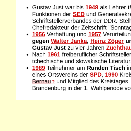
Gustav Just war bis
1948
als Lehrer tä
Funktionen der
SED
und Generalsekre
Schriftstellerverbandes der DDR. Stel
Chefredakteur der Zeitschrift "Sonntag
1956
Verhaftung und
1957
Verurteilu
gegen
Walter Janka
,
Heinz Zöger
u
Gustav Just
zu vier Jahren
Zuchtha
Nach
1961
freiberuflicher Schriftstell
tchechische und slowakische Literatur
1989
Teilnehmer am
Runden Tisch
i
eines Ortsvereins der
SPD
,
1990
Krei
Bernau
und Mitglied des Kreistages.
?
Brandenburg in der 1. Wahlperiode v