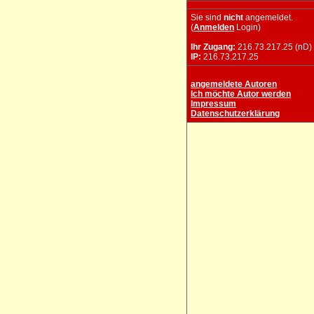
Sie sind
nicht
angemeldet.
(
Anmelden
Login)
Ihr Zugang:
216.73.217.25 (nD)
IP:
216.73.217.25
angemeldete Autoren
Ich möchte Autor werden
Impressum
Datenschutzerklärung