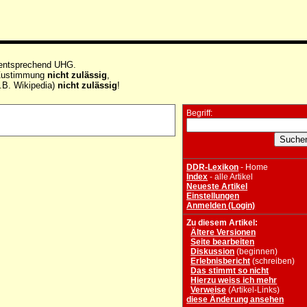
 entsprechend UHG.
e Zustimmung
nicht zulässig
,
.B. Wikipedia)
nicht zulässig
!
Begriff:
DDR-Lexikon
- Home
Index
- alle Artikel
Neueste Artikel
Einstellungen
Anmelden (Login)
Zu diesem Artikel:
Ältere Versionen
Seite bearbeiten
Diskussion
(beginnen)
Erlebnisbericht
(schreiben)
Das stimmt so nicht
Hierzu weiss ich mehr
Verweise
(Artikel-Links)
diese Änderung ansehen