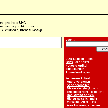
 entsprechend UHG.
e Zustimmung
nicht zulässig
,
.B. Wikipedia)
nicht zulässig
!
Begriff:
DDR-Lexikon
- Home
Index
- alle Artikel
Neueste Artikel
Einstellungen
Anmelden (Login)
Zu diesem Artikel:
Ältere Versionen
Seite bearbeiten
Diskussion
(beginnen)
Erlebnisbericht
(schreiben)
Das stimmt so nicht
Hierzu weiss ich mehr
Verweise
(Artikel-Links)
diese Änderung ansehen