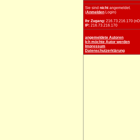
Sie sind
nicht
angemeldet.
(
Anmelden
Login)
Ihr Zugang:
216.73.216.170 (nD
IP:
216.73.216.170
angemeldete Autoren
Ich möchte Autor werden
Impressum
Datenschutzerklärung