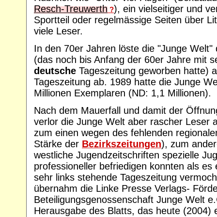
Resch-Treuwerth
), ein vielseitiger und v
?
Sportteil oder regelmässige Seiten über L
viele Leser.
In den 70er Jahren löste die "Junge Welt"
(das noch bis Anfang der 60er Jahre mit s
deutsche
Tageszeitung geworben hatte) a
Tageszeitung ab. 1989 hatte die Junge Wel
Millionen Exemplaren (ND: 1,1 Millionen).
Nach dem Mauerfall und damit der Öffnu
verlor die Junge Welt aber rascher Leser a
zum einen wegen des fehlenden regionale
Stärke der
Bezirkszeitungen
), zum andere
westliche Jugendzeitschriften spezielle Ju
professioneller befriedigen konnten als es
sehr links stehende Tageszeitung vermoc
übernahm die Linke Presse Verlags- Förd
Beteiligungsgenossenschaft Junge Welt e.G
Herausgabe des Blatts, das heute (2004) 