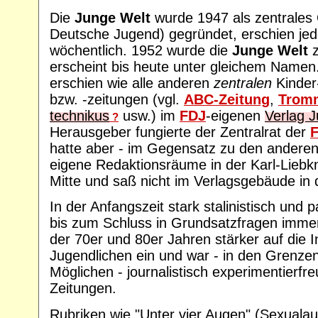
Die
Junge Welt
wurde 1947 als zentrales
Deutsche Jugend) gegründet, erschien jedo
wöchentlich. 1952 wurde die
Junge Welt
z
erscheint bis heute unter gleichem Namen
erschien wie alle anderen
zentralen
Kinder-
bzw. -zeitungen (vgl.
ABC-Zeitung
,
Trom
technikus
usw.) im
FDJ
-eigenen
Verlag 
?
Herausgeber fungierte der Zentralrat der
hatte aber - im Gegensatz zu den anderen 
eigene Redaktionsräume in der Karl-Liebk
Mitte und saß nicht im Verlagsgebäude in
In der Anfangszeit stark stalinistisch und p
bis zum Schluss in Grundsatzfragen immer "
der 70er und 80er Jahren stärker auf die 
Jugendlichen ein und war - in den Grenze
Möglichen - journalistisch experimentierfre
Zeitungen.
Rubriken wie "Unter vier Augen" (Sexualau