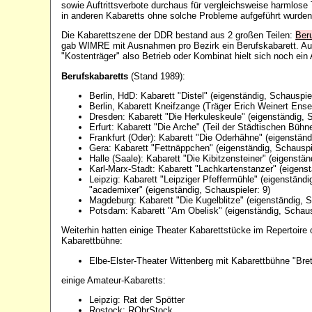
sowie Auftrittsverbote durchaus für vergleichsweise harmlose 
in anderen Kabaretts ohne solche Probleme aufgeführt wurden
Die Kabarettszene der DDR bestand aus 2 großen Teilen:
Ber
gab WIMRE mit Ausnahmen pro Bezirk ein Berufskabarett. Auß
"Kostenträger" also Betrieb oder Kombinat hielt sich noch ein
Berufskabaretts
(Stand 1989):
Berlin, HdD: Kabarett "Distel" (eigenständig, Schauspie
Berlin, Kabarett Kneifzange (Träger Erich Weinert En
Dresden: Kabarett "Die Herkuleskeule" (eigenständig, S
Erfurt: Kabarett "Die Arche" (Teil der Städtischen Bühn
Frankfurt (Oder): Kabarett "Die Oderhähne" (eigenständ
Gera: Kabarett "Fettnäppchen" (eigenständig, Schauspie
Halle (Saale): Kabarett "Die Kibitzensteiner" (eigenstän
Karl-Marx-Stadt: Kabarett "Lachkartenstanzer" (eigenst
Leipzig: Kabarett "Leipziger Pfeffermühle" (eigenständi
"academixer" (eigenständig, Schauspieler: 9)
Magdeburg: Kabarett "Die Kugelblitze" (eigenständig, S
Potsdam: Kabarett "Am Obelisk" (eigenständig, Schausp
Weiterhin hatten einige Theater Kabarettstücke im Repertoire 
Kabarettbühne:
Elbe-Elster-Theater Wittenberg mit Kabarettbühne "Brett
einige Amateur-Kabaretts:
Leipzig: Rat der Spötter
Rostock: ROhrStock