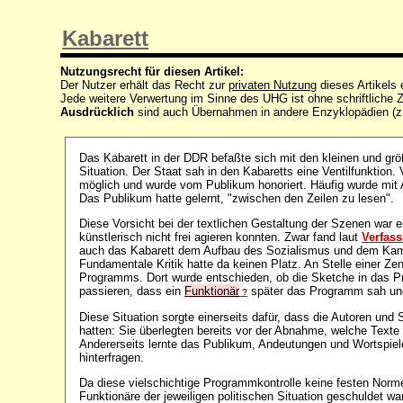
Kabarett
Nutzungsrecht für diesen Artikel:
Der Nutzer erhält das Recht zur
privaten Nutzung
dieses Artikels
Jede weitere Verwertung im Sinne des UHG ist ohne schriftlich
Ausdrücklich
sind auch Übernahmen in andere Enzyklopädien (z
Das Kabarett in der DDR befaßte sich mit den kleinen und gr
Situation. Der Staat sah in den Kabaretts eine Ventilfunktion. 
möglich und wurde vom Publikum honoriert. Häufig wurde mit 
Das Publikum hatte gelernt, "zwischen den Zeilen zu lesen".
Diese Vorsicht bei der textlichen Gestaltung der Szenen war er
künstlerisch nicht frei agieren konnten. Zwar fand laut
Verfas
auch das Kabarett dem Aufbau des Sozialismus und dem Kam
Fundamentale Kritik hatte da keinen Platz. An Stelle einer Z
Programms. Dort wurde entschieden, ob die Sketche in das 
passieren, dass ein
Funktionär
später das Programm sah und 
?
Diese Situation sorgte einerseits dafür, dass die Autoren und
hatten: Sie überlegten bereits vor der Abnahme, welche Texte
Andererseits lernte das Publikum, Andeutungen und Wortspiele
hinterfragen.
Da diese vielschichtige Programmkontrolle keine festen Norme
Funktionäre der jeweiligen politischen Situation geschuldet w