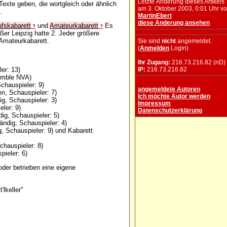
Letzte Änderung dieses Artikels
Texte geben, die wortgleich oder ähnlich
am 3. Oktober 2003, 0:01 Uhr v
.
MartinEbert
diese Änderung ansehen
ufskabarett
und
Amateurkabarett
Es
?
?
er Leipzig hatte 2. Jeder größere
 Amateurkabarett.
Sie sind
nicht
angemeldet.
(
Anmelden
Login)
Ihr Zugang:
216.73.216.82 (nD)
ler: 13)
IP:
216.73.216.82
semble NVA)
chauspieler: 9)
angemeldete Autoren
en, Schauspieler: 7)
Ich möchte Autor werden
ig, Schauspieler: 3)
Impressum
ler: 9)
Datenschutzerklärung
dig, Schauspieler: 5)
ändig, Schauspieler: 4)
g, Schauspieler: 9) und Kabarett
chauspieler: 8)
ieler: 6)
oder betrieben eine eigene
'lkeller"