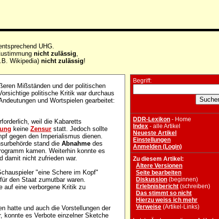
 entsprechend UHG.
e Zustimmung
nicht zulässig
,
.B. Wikipedia)
nicht zulässig
!
Begriff:
ößeren Mißständen und der politischen
Vorsichtige politische Kritik war durchaus
Andeutungen und Wortspielen gearbeitet:
DDR-Lexikon
- Home
forderlich, weil die Kabaretts
Index
- alle Artikel
sung
keine
Zensur
statt. Jedoch sollte
Neueste Artikel
pf gegen den Imperialismus dienen.
Einstellungen
ensurbehörde stand die
Abnahme
des
Anmelden (Login)
Programm kamen. Weiterhin konnte es
damit nicht zufrieden war.
Zu diesem Artikel:
Ältere Versionen
 Schauspieler "eine Schere im Kopf"
Seite bearbeiten
 für den Staat zumutbar waren.
Diskussion
(beginnen)
Erlebnisbericht
(schreiben)
 auf eine verborgene Kritik zu
Das stimmt so nicht
Hierzu weiss ich mehr
Verweise
(Artikel-Links)
n hatte und auch die Vorstellungen der
ar, konnte es Verbote einzelner Sketche