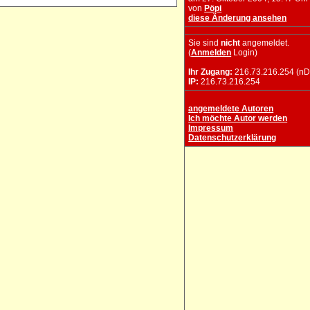
von
Pöpi
diese Änderung ansehen
Sie sind
nicht
angemeldet.
(
Anmelden
Login)
Ihr Zugang:
216.73.216.254 (nD
IP:
216.73.216.254
angemeldete Autoren
Ich möchte Autor werden
Impressum
Datenschutzerklärung