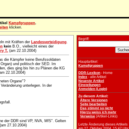
tikel
Kampfgruppen
.
eiten
klicken.
Begriff:
ln mit Kräften der
Landesverteidigung
.
en
kein
B.O., vielleicht eines der
ry T.
(am 22.10.2004)
das die Kämpfer keine Berufssoldaten
Hauptartikel:
 Organ) und politisch der SED. Im
Kampfgruppen
rden, dies ging bis hin zu Plänen die KG
am 22.10.2004)
DDR-Lexikon
- Home
Index
- alle Artikel
fneten Organe"?
Neueste Artikel
Einstellungen
 Veränderung unterlegen. In der
Anmelden (Login)
Zu diesem Artikel:
Ältere Versionen
gsfall.
Seite bearbeiten
Das stimmt so nicht
Hierzu weiss ich mehr
Verweise
(Artikel-Links)
ane der DDR sind VP, NVA, MfS". Gelten
Letzte Änderung dieses Artikels
(am 27.10.2004)
am 27. Oktober 2004, 15:47 Uhr