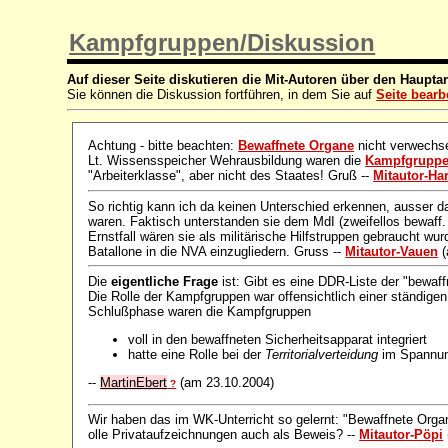
Kampfgruppen/Diskussion
Auf dieser Seite diskutieren die Mit-Autoren über den Hauptar
Sie können die Diskussion fortführen, in dem Sie auf
Seite bearb
Achtung - bitte beachten:
Bewaffnete Organe
nicht verwechse
Lt. Wissensspeicher Wehrausbildung waren die
Kampfgrupp
"Arbeiterklasse", aber nicht des Staates! Gruß --
Mitautor-Har
So richtig kann ich da keinen Unterschied erkennen, ausser 
waren. Faktisch unterstanden sie dem MdI (zweifellos bewaff.
Ernstfall wären sie als militärische Hilfstruppen gebraucht wu
Batallone in die NVA einzugliedern. Gruss --
Mitautor-Vauen
(
Die
eigentliche Frage
ist: Gibt es eine DDR-Liste der "bewaf
Die Rolle der Kampfgruppen war offensichtlich einer ständigen
Schlußphase waren die Kampfgruppen
voll in den bewaffneten Sicherheitsapparat integriert
hatte eine Rolle bei der
Territorialverteidung
im Spannun
--
MartinEbert
(am 23.10.2004)
?
Wir haben das im WK-Unterricht so gelernt: "Bewaffnete Org
olle Privataufzeichnungen auch als Beweis? --
Mitautor-Pöpi