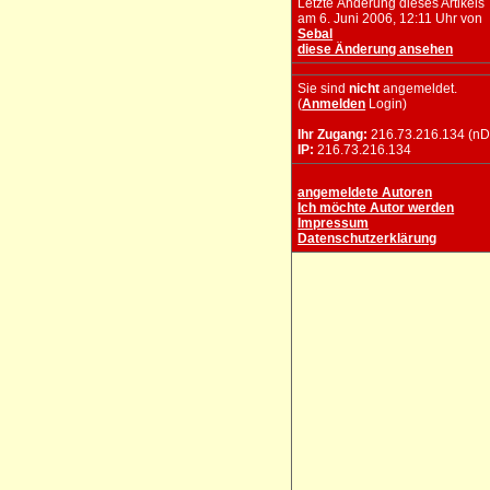
Letzte Änderung dieses Artikels
am 6. Juni 2006, 12:11 Uhr von
Sebal
diese Änderung ansehen
Sie sind
nicht
angemeldet.
(
Anmelden
Login)
Ihr Zugang:
216.73.216.134 (nD
IP:
216.73.216.134
angemeldete Autoren
Ich möchte Autor werden
Impressum
Datenschutzerklärung