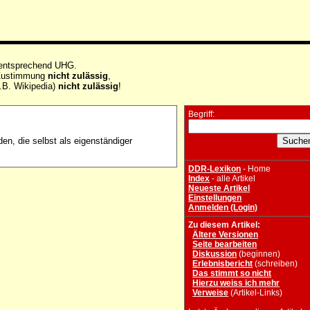
 entsprechend UHG.
e Zustimmung
nicht zulässig
,
.B. Wikipedia)
nicht zulässig
!
Begriff:
n, die selbst als eigenständiger
DDR-Lexikon
- Home
Index
- alle Artikel
Neueste Artikel
Einstellungen
Anmelden (Login)
Zu diesem Artikel:
Ältere Versionen
Seite bearbeiten
Diskussion
(beginnen)
Erlebnisbericht
(schreiben)
Das stimmt so nicht
Hierzu weiss ich mehr
Verweise
(Artikel-Links)