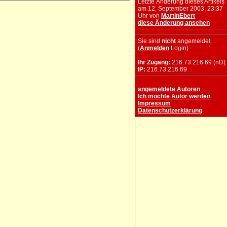
Letzte Änderung dieses Artikels
am 12. September 2003, 23:37
Uhr von
MartinEbert
diese Änderung ansehen
Sie sind
nicht
angemeldet.
(
Anmelden
Login)
Ihr Zugang:
216.73.216.69 (nD)
IP:
216.73.216.69
angemeldete Autoren
Ich möchte Autor werden
Impressum
Datenschutzerklärung