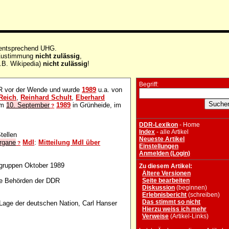
 entsprechend UHG.
e Zustimmung
nicht zulässig
,
.B. Wikipedia)
nicht zulässig
!
Begriff:
DR vor der Wende und wurde
1989
u.a. von
Reich
,
Reinhard Schult
,
Eberhard
am
10. September
1989
in Grünheide, im
?
DDR-Lexikon
- Home
Index
- alle Artikel
tellen
Neueste Artikel
rgane
MdI
:
Mitteilung MdI über
?
Einstellungen
Anmelden (Login)
gruppen Oktober 1989
Zu diesem Artikel:
Ältere Versionen
Seite bearbeiten
die Behörden der DDR
Diskussion
(beginnen)
Erlebnisbericht
(schreiben)
Das stimmt so nicht
Lage der deutschen Nation, Carl Hanser
Hierzu weiss ich mehr
Verweise
(Artikel-Links)