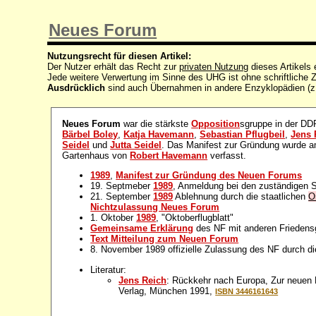
Neues Forum
Nutzungsrecht für diesen Artikel:
Der Nutzer erhält das Recht zur
privaten Nutzung
dieses Artikels
Jede weitere Verwertung im Sinne des UHG ist ohne schriftlich
Ausdrücklich
sind auch Übernahmen in andere Enzyklopädien (z
Neues Forum
war die stärkste
Opposition
sgruppe in der D
Bärbel Boley
,
Katja Havemann
,
Sebastian Pflugbeil
,
Jens 
Seidel
und
Jutta Seidel
. Das Manifest zur Gründung wurde 
Gartenhaus von
Robert Havemann
verfasst.
1989
,
Manifest zur Gründung des Neuen Forums
19. Septmeber
1989
, Anmeldung bei den zuständigen S
21. September
1989
Ablehnung durch die staatlichen
O
Nichtzulassung Neues Forum
1. Oktober
1989
, "Oktoberflugblatt"
Gemeinsame Erklärung
des NF mit anderen Friedens
Text Mitteilung zum Neuen Forum
8. November 1989 offizielle Zulassung des NF durch 
Literatur:
Jens Reich
: Rückkehr nach Europa, Zur neuen 
Verlag, München 1991,
ISBN 3446161643