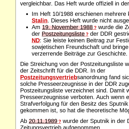
vergleichbar. Das Heft wurde offiziell in d
Im Heft 10/1988 erschienen mehrere kr
Stalin
. Dieses Heft wurde nicht ausgel
Am
19. November 1988
wurde die Ze
?
der
Postzeitungsliste
der DDR gestri
?
ND
: Sie leiste keinen Beitrag zur Fes
sowjetischen Freundschaft und bringe
verzerrende Beiträge zur Geschichte.
Die Streichung von der Postzeitungsliste w
der Zeitschrift für die DDR. In der
Postzeitungsvertrieb
sanordnung fand sic
solche Presseerzeugnisse in der DDR zugel
Postzeitungsliste verzeichnet sind. Damit 
Presseerzeugnisse verboten. Auch wenn e
Strafverfolgung für den Besitz des Sputn
gekommen ist, so hat die theoretische Mög
Ab
20.11.1989
wurde der Sputnik in der 
?
Zeitungsvertrieb aufgenommen.