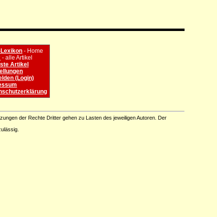
Lexikon
- Home
x
- alle Artikel
te Artikel
ellungen
lden (Login)
essum
nschutzerklärung
tzungen der Rechte Dritter gehen zu Lasten des jeweiligen Autoren. Der
ulässig.