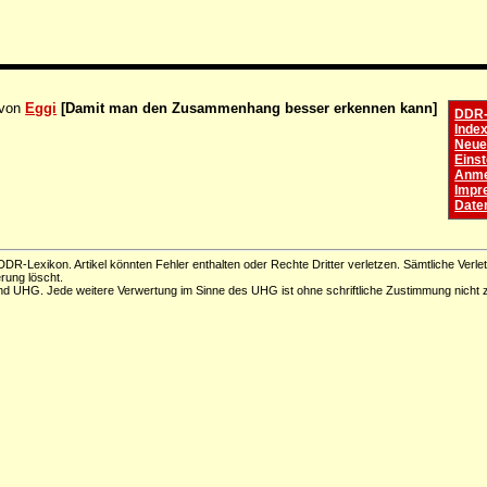
 von
Eggi
[Damit man den Zusammenhang besser erkennen kann]
DDR-
Inde
Neues
Einst
Anme
Impr
Date
DR-Lexikon. Artikel könnten Fehler enthalten oder Rechte Dritter verletzen. Sämtliche Verle
erung löscht.
d UHG. Jede weitere Verwertung im Sinne des UHG ist ohne schriftliche Zustimmung nicht z