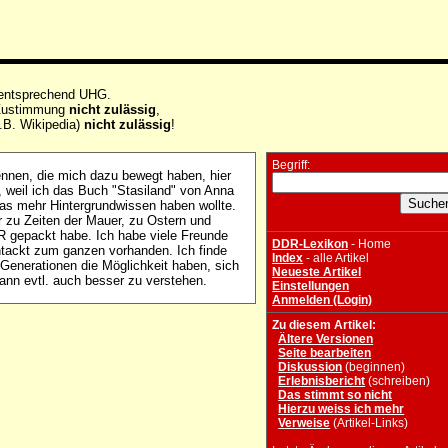
 entsprechend UHG.
e Zustimmung
nicht zulässig
,
.B. Wikipedia)
nicht zulässig
!
Begriff:
ennen, die mich dazu bewegt haben, hier
, weil ich das Buch "Stasiland" von Anna
as mehr Hintergrundwissen haben wollte.
r zu Zeiten der Mauer, zu Ostern und
 gepackt habe. Ich habe viele Freunde
DDR-Lexikon
- Home
ntackt zum ganzen vorhanden. Ich finde
Index
- alle Artikel
 Generationen die Möglichkeit haben, sich
Neueste Artikel
ann evtl. auch besser zu verstehen.
Einstellungen
Anmelden (Login)
Zu diesem Artikel:
Ältere Versionen
Seite bearbeiten
Diskussion
(beginnen)
Erlebnisbericht
(schreiben)
Das stimmt so nicht
Hierzu weiss ich mehr
Verweise
(Artikel-Links)