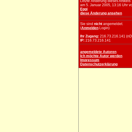
Letzte Änderung dieses Artikels
am 5. Januar 2005, 13:16 Uhr v
Eggi
diese Änderung ansehen
Sie sind
nicht
angemeldet.
(
Anmelden
Login)
Ihr Zugang:
216.73.216.141 (nD
IP:
216.73.216.141
angemeldete Autoren
Ich möchte Autor werden
Impressum
Datenschutzerklärung