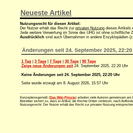
Neueste Artikel
Nutzungsrecht für diesen Artikel:
Der Nutzer erhält das Recht zur
privaten Nutzung
dieses Artikels
Jede weitere Verwertung im Sinne des UHG ist ohne schriftlich
Ausdrücklich
sind auch Übernahmen in andere Enzyklopädien (z
Änderungen seit 24. September 2025, 22:20
1 Tag
|
3 Tage
|
7 Tage
|
30 Tage
|
90 Tage
Zeige neue Änderungen seit
24. September 2025, 22:20 Uhr
Keine Änderungen seit 24. September 2025, 22:20 Uhr
Seite wurde erzeugt am 8. August 2026, 15:57 Uhr
Konzeptionsgemäß (
Das Wiki-Prinzip
) arbeiten viele Autoren gemeinsam am D
Betreiber sichert zu, dass er Artikel, die Rechte Dritter verletzen, nach Aufford
Nutzungsrecht: Der Nutzer erhält das Recht zur privaten Nutzung entsprechen