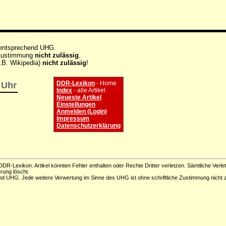
 entsprechend UHG.
e Zustimmung
nicht zulässig
,
.B. Wikipedia)
nicht zulässig
!
DDR-Lexikon
- Home
 Uhr
Index
- alle Artikel
Neueste Artikel
Einstellungen
Anmelden (Login)
Impressum
Datenschutzerklärung
DR-Lexikon. Artikel könnten Fehler enthalten oder Rechte Dritter verletzen. Sämtliche Verle
erung löscht.
d UHG. Jede weitere Verwertung im Sinne des UHG ist ohne schriftliche Zustimmung nicht z