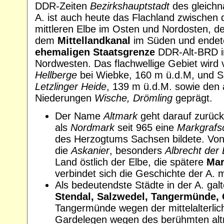
DDR-Zeiten
Bezirkshauptstadt
des gleichn
A. ist auch heute das Flachland zwischen 
mittleren Elbe im Osten und Nordosten, d
dem
Mittellandkanal
im Süden und endet
ehemaligen Staatsgrenze
DDR-Alt-BRD 
Nordwesten. Das flachwellige Gebiet wir
Hellberge
bei Wiebke, 160 m ü.d.M, und S
Letzlinger Heide
, 139 m ü.d.M. sowie den
Niederungen
Wische, Drömling
geprägt.
Der Name
Altmark
geht darauf zurück
als
Nordmark
seit 965 eine
Markgrafs
des Herzogtums Sachsen bildete. Von
die
Askanier
, besonders
Albrecht der 
Land östlich der Elbe, die spätere
Mar
verbindet sich die Geschichte der A. 
Als bedeutendste Städte in der A. ga
Stendal, Salzwedel, Tangermünde,
Tangermünde wegen der mittelalterlic
Gardelegen wegen des berühmten alt