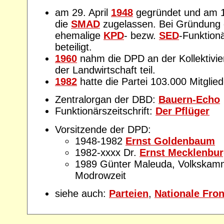
am 29. April
1948
gegründet und am 1
die
SMAD
zugelassen. Bei Gründung 
ehemalige
KPD
- bezw.
SED
-Funktion
beteiligt.
1960
nahm die DPD an der Kollektivi
der Landwirtschaft teil.
1982
hatte die Partei 103.000 Mitglied
Zentralorgan der DBD:
Bauern-Echo
Funktionärszeitschrift:
Der Pflüger
Vorsitzende der DPD:
1948-1982
Ernst Goldenbaum
1982-xxxx Dr.
Ernst Mecklenbur
1989 Günter Maleuda, Volkskamm
Modrowzeit
siehe auch:
Parteien
,
Nationale Fro