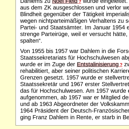
Dahlems zu
Noel Field
wurde eingeleitet
?
aus dem ZK ausgeschlossen und verlor weg
Blindheit gegenüber der Tätigkeit imperial
wegen nichtparteimäßigen Verhaltens zu se
Partei- und Staatsämter. Im Januar 1954 e
strenge Parteirüge, weil er versucht hätte
spalten“.
Von 1955 bis 1957 war Dahlem in die For
Staatssekretariats für Hochschulwesen a
wurde er im Zuge der
Entstalinisierung
zw
?
rehabilitiert, aber seiner politischen Karri
Grenzen gesetzt. 1957 wurde er stellvertr
Staatssekretär und 1967 erster Stellvertret
das für Hochschulwesen. Am 1957 wurde e
aufgenommen, ab 1957 war er Mitglied d
und ab 1963 Abgeordneter der Volkskam
1964 Präsident der Deutsch-Französische
ging Franz Dahlem in Rente, er starb in Ber