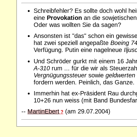
Schreibfehler? Es sollte doch wohl hei
eine
Provokation
an die sowjetischen
Oder was wollten Sie da sagen?
Ansonsten ist "das" schon ein gewiss
hat zwei speziell angepaßte
Boeing 7
Verfügung. Putin eine nagelneue
Ilju
Und Schröder gurkt mit einem 16 Jah
A-310
rum ... für die wir als Steuerza
Vergnügungssteuer
sowie
geldwerten 
fordern werden. Peinlich, das Ganze.
Immerhin hat ex-Präsident Rau durchg
10+26 nun weiss (mit Band Bundesfarbe
--
MartinEbert
(am 29.07.2004)
?