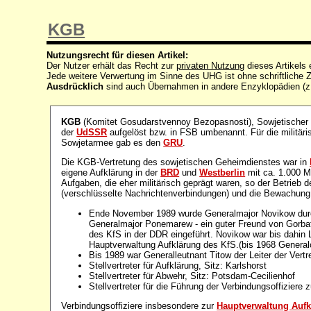
KGB
Nutzungsrecht für diesen Artikel:
Der Nutzer erhält das Recht zur
privaten Nutzung
dieses Artikels
Jede weitere Verwertung im Sinne des UHG ist ohne schriftlich
Ausdrücklich
sind auch Übernahmen in andere Enzyklopädien (z
KGB
(Komitet Gosudarstvennoy Bezopasnosti), Sowjetische
der
UdSSR
aufgelöst bzw. in FSB umbenannt. Für die militäri
Sowjetarmee gab es den
GRU
.
Die KGB-Vertretung des sowjetischen Geheimdienstes war in
eigene Aufklärung in der
BRD
und
Westberlin
mit ca. 1.000 M
Aufgaben, die eher militärisch geprägt waren, so der Betrieb 
(verschlüsselte Nachrichtenverbindungen) und die Bewachun
Ende November 1989 wurde Generalmajor Novikow dur
Generalmajor Ponemarew - ein guter Freund von Gorbats
des KfS in der DDR eingeführt. Novikow war bis dahin L
Hauptverwaltung Aufklärung des KfS.(bis 1968 General
Bis 1989 war Generalleutnant Titow der Leiter der Ver
Stellvertreter für Aufklärung, Sitz: Karlshorst
Stellvertreter für Abwehr, Sitz: Potsdam-Cecilienhof
Stellvertreter für die Führung der Verbindungsoffiziere
Verbindungsoffiziere insbesondere zur
Hauptverwaltung Aufk