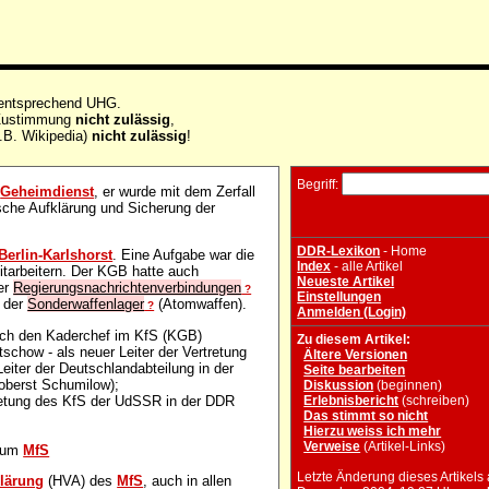
 entsprechend UHG.
e Zustimmung
nicht zulässig
,
.B. Wikipedia)
nicht zulässig
!
Begriff:
r
Geheimdienst
, er wurde mit dem Zerfall
sche Aufklärung und Sicherung der
DDR-Lexikon
- Home
Berlin-Karlshorst
. Eine Aufgabe war die
Index
- alle Artikel
itarbeitern. Der KGB hatte auch
Neueste Artikel
der
Regierungsnachrichtenverbindungen
?
Einstellungen
g der
Sonderwaffenlager
(Atomwaffen).
?
Anmelden (Login)
ch den Kaderchef im KfS (KGB)
Zu diesem Artikel:
chow - als neuer Leiter der Vertretung
Ältere Versionen
eiter der Deutschlandabteilung in der
Seite bearbeiten
oberst Schumilow);
Diskussion
(beginnen)
tretung des KfS der UdSSR in der DDR
Erlebnisbericht
(schreiben)
Das stimmt so nicht
Hierzu weiss ich mehr
Verweise
(Artikel-Links)
 zum
MfS
Letzte Änderung dieses Artikels
lärung
(HVA) des
MfS
, auch in allen