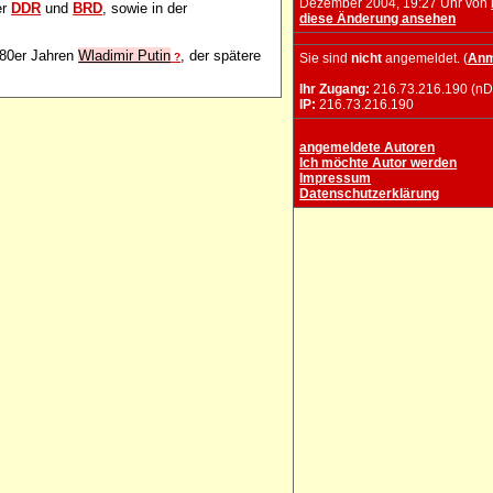
Dezember 2004, 19:27 Uhr von
er
DDR
und
BRD
, sowie in der
diese Änderung ansehen
980er Jahren
Wladimir Putin
, der spätere
Sie sind
nicht
angemeldet. (
Anm
?
Ihr Zugang:
216.73.216.190 (nD
IP:
216.73.216.190
angemeldete Autoren
Ich möchte Autor werden
Impressum
Datenschutzerklärung