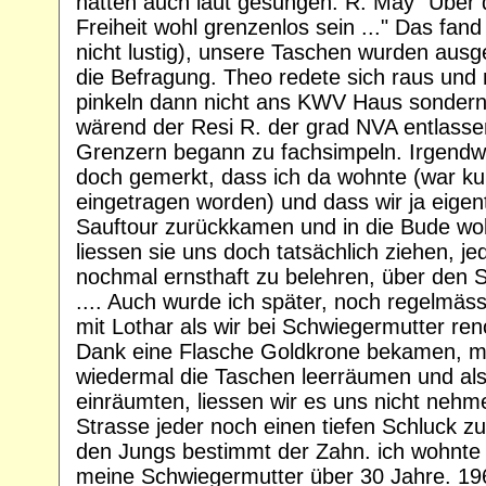
hatten auch laut gesungen: R. May "Über
Freiheit wohl grenzenlos sein ..." Das fan
nicht lustig), unsere Taschen wurden aus
die Befragung. Theo redete sich raus und
pinkeln dann nicht ans KWV Haus sonder
wärend der Resi R. der grad NVA entlasse
Grenzern begann zu fachsimpeln. Irgendw
doch gemerkt, dass ich da wohnte (war kurz
eingetragen worden) und dass wir ja eigent
Sauftour zurückkamen und in die Bude wol
liessen sie uns doch tatsächlich ziehen, j
nochmal ernsthaft zu belehren, über den 
.... Auch wurde ich später, noch regelmässi
mit Lothar als wir bei Schwiegermutter ren
Dank eine Flasche Goldkrone bekamen, m
wiedermal die Taschen leerräumen und als 
einräumten, liessen wir es uns nicht nehm
Strasse jeder noch einen tiefen Schluck z
den Jungs bestimmt der Zahn. ich wohnte 
meine Schwiegermutter über 30 Jahre. 19