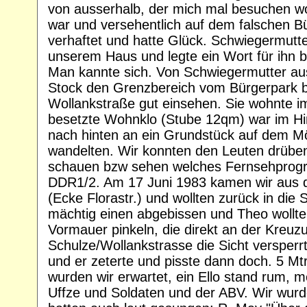
von ausserhalb, der mich mal besuchen woll
war und versehentlich auf dem falschen Bür
verhaftet und hatte Glück. Schwiegermutt
unserem Haus und legte ein Wort für ihn be
Man kannte sich. Von Schwiegermutter a
Stock den Grenzbereich vom Bürgerpark 
Wollankstraße gut einsehen. Sie wohnte i
besetzte Wohnklo (Stube 12qm) war im Hi
nach hinten an ein Grundstück auf dem M
wandelten. Wir konnten den Leuten drüben 
schauen bzw sehen welches Fernsehprogr
DDR1/2. Am 17 Juni 1983 kamen wir aus d
(Ecke Florastr.) und wollten zurück in die 
mächtig einen abgebissen und Theo wollte 
Vormauer pinkeln, die direkt an der Kreuz
Schulze/Wollankstrasse die Sicht versperr
und er zeterte und pisste dann doch. 5 Mt
wurden wir erwartet, ein Ello stand rum, 
Uffze und Soldaten und der ABV. Wir wurden