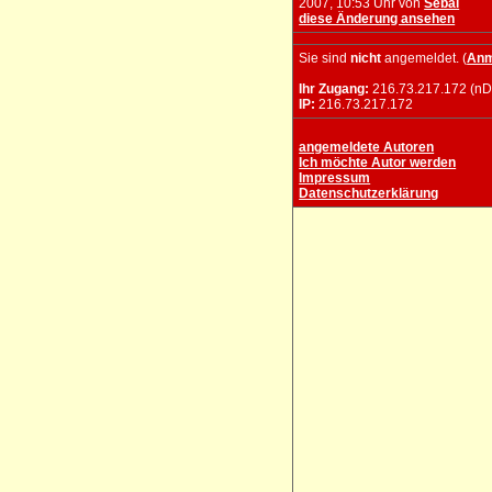
2007, 10:53 Uhr von
Sebal
diese Änderung ansehen
Sie sind
nicht
angemeldet. (
Anm
Ihr Zugang:
216.73.217.172 (nD
IP:
216.73.217.172
angemeldete Autoren
Ich möchte Autor werden
Impressum
Datenschutzerklärung