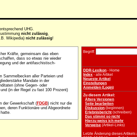
 entsprechend UHG.
e Zustimmung
nicht zulässig
,
.B. Wikipedia)
nicht zulässig
!
Begriff:
cher Kräfte, gemeinsam das eben
chaffen, dass so etwas nie wieder
gung und der antifaschistisch-
DDR-Lexikon
- Home
Index
- alle Artikel
um Sammelbecken aller Parteien und
Neueste Artikel
gliederstärke Mandate in der
Einstellungen
nditaten (ohne Gegen- oder
Anmelden (Login)
und (in der Regel zu fast 100 Prozent)
Zu diesem Artikel:
Ältere Versionen
n der Gewerkschaft (
FDGB
) nicht nur die
Seite bearbeiten
onen, deren Funktionäre und Abgeordnete
Diskussion
(beginnen)
hatte.
Erlebnisbericht
(schreiben)
Das stimmt so nicht
Hierzu weiss ich mehr
Verweise
(Artikel-Links)
Letzte Änderung dieses Artikels