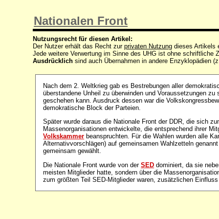
Nationalen Front
Nutzungsrecht für diesen Artikel:
Der Nutzer erhält das Recht zur
privaten Nutzung
dieses Artikels
Jede weitere Verwertung im Sinne des UHG ist ohne schriftlich
Ausdrücklich
sind auch Übernahmen in andere Enzyklopädien (z
Nach dem 2. Weltkrieg gab es Bestrebungen aller demokratis
überstandene Unheil zu überwinden und Voraussetzungen zu s
geschehen kann. Ausdruck dessen war die Volkskongressbewe
demokratische Block der Parteien.
Später wurde daraus die Nationale Front der DDR, die sich z
Massenorganisationen entwickelte, die entsprechend ihrer Mit
Volkskammer
beanspruchten. Für die Wahlen wurden alle Ka
Alternativvorschlägen) auf gemeinsamen Wahlzetteln genannt 
gemeinsam gewählt.
Die Nationale Front wurde von der
SED
dominiert, da sie nebe
meisten Mitglieder hatte, sondern über die Massenorganisati
zum größten Teil SED-Mitglieder waren, zusätzlichen Einfluss 