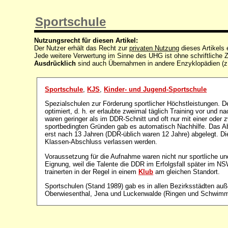
Sportschule
Nutzungsrecht für diesen Artikel:
Der Nutzer erhält das Recht zur
privaten Nutzung
dieses Artikels
Jede weitere Verwertung im Sinne des UHG ist ohne schriftlich
Ausdrücklich
sind auch Übernahmen in andere Enzyklopädien (z
Sportschule
,
KJS
,
Kinder- und Jugend-Sportschule
Spezialschulen zur Förderung sportlicher Höchstleistungen. D
optimiert, d. h. er erlaubte zweimal täglich Training vor und 
waren geringer als im DDR-Schnitt und oft nur mit einer oder 
sportbedingten Gründen gab es automatisch Nachhilfe. Das Ab
erst nach 13 Jahren (DDR-üblich waren 12 Jahre) abgelegt. Di
Klassen-Abschluss verlassen werden.
Voraussetzung für die Aufnahme waren nicht nur sportliche un
Eignung, weil die Talente die DDR im Erfolgsfall später im NS
trainerten in der Regel in einem
Klub
am gleichen Standort.
Sportschulen (Stand 1989) gab es in allen Bezirksstädten auße
Oberwiesenthal, Jena und Luckenwalde (Ringen und Schwimm