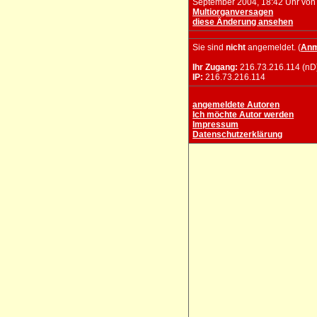
September 2004, 18:42 Uhr von
Multiorganversagen
diese Änderung ansehen
Sie sind
nicht
angemeldet. (
Anm
Ihr Zugang:
216.73.216.114 (nD
IP:
216.73.216.114
angemeldete Autoren
Ich möchte Autor werden
Impressum
Datenschutzerklärung