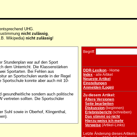
 entsprechend UHG.
e Zustimmung
nicht zulässig
,
.B. Wikipedia)
nicht zulässig
!
Begriff:
er Stundenplan war auf den Sport
nach dem Unterricht. Die Klassenstärken
DDR-Lexikon
- Home
zwei Sportarten. Bei Fehlen aus
Index
- alle Artikel
itur an Sportschulen wurde in der Regel
Neueste Artikel
e Sportschule konnte aber auch mit 10-
Einstellungen
Anmelden (Login)
d gesundheitliche sondern auch politische
Zu diesem Artikel:
W vertreten sollten. Die Sportschüler
Ältere Versionen
Seite bearbeiten
Diskussion
(beginnen)
r Suhl sowie in Oberhof, Klingenthal,
Erlebnisbericht
(schreiben)
en).
Das stimmt so nicht
Hierzu weiss ich mehr
Verweise
(Artikel-Links)
Letzte Änderung dieses Artikels