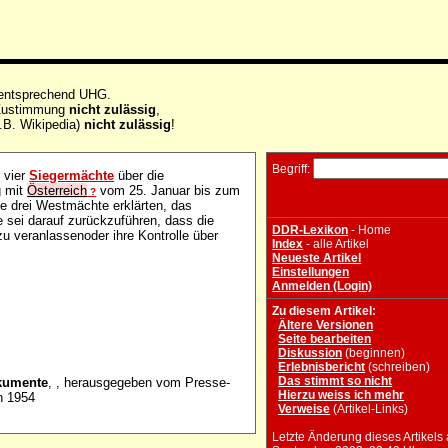
 entsprechend UHG.
e Zustimmung
nicht zulässig
,
.B. Wikipedia)
nicht zulässig
!
Begriff:
 vier
Siegermächte
über die
g mit
Österreich
vom 25. Januar bis zum
?
ie drei Westmächte erklärten, das
 sei darauf zurückzuführen, dass die
DDR-Lexikon
- Home
zu veranlassenoder ihre Kontrolle über
Index
- alle Artikel
Neueste Artikel
Einstellungen
Anmelden (Login)
Zu diesem Artikel:
Ältere Versionen
Seite bearbeiten
Diskussion
(beginnen)
Erlebnisbericht
(schreiben)
Das stimmt so nicht
okumente
, , herausgegeben vom Presse-
Hierzu weiss ich mehr
n 1954
Verweise
(Artikel-Links)
Letzte Änderung dieses Artikels