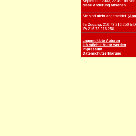
September 2003, 22:49 Uhr vo
diese Änderung ansehen
Sie sind
nicht
angemeldet. (
Anm
Ihr Zugang:
216.73.216.250 (nD
IP:
216.73.216.250
angemeldete Autoren
Ich möchte Autor werden
Impressum
Datenschutzerklärung