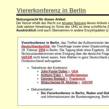
Viererkonferenz in Berlin
Nutzungsrecht für diesen Artikel:
Der Nutzer erhält das Recht zur
privaten Nutzung
dieses Artikels
Jede weitere Verwertung im Sinne des UHG ist ohne schriftlich
Ausdrücklich
sind auch Übernahmen in andere Enzyklopädien (z
Viererkonferenz in Berlin
, das Treffen der Außenminister der
Deutschlandpolitik
, die Triestfrage sowie einen Staatsvertra
18. Februar
1954
in Berlin. Die Tagung blieb ohne Ergebnis. D
Nichtzustandekommen einer Einigung über die deutsche Frage
UdSSR
nicht bereit waren, freie Wahlen in ganz Deutschland 
Ostdeutschland aufzugeben.
Teilnehmer der Konferenz:
John Foster Dulles
,
USA
?
Anthony Eden
,
Großbritannien
?
Georges Biedault
,
Frankreich
?
Wjatscheslaw M. Molotow
,
UdSSR
?
Dokumentation:
Die Viererkonferenz in Berlin, Reden und D
und Informationsamt der Bundesregierung, Berli