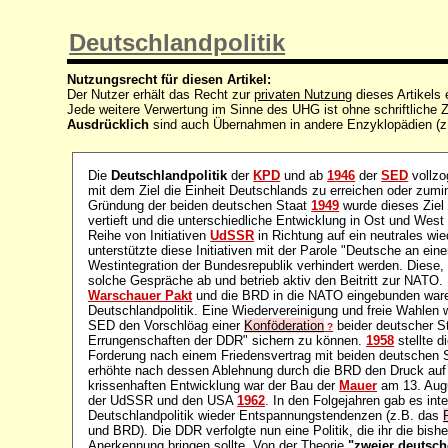
Deutschlandpolitik
Nutzungsrecht für diesen Artikel:
Der Nutzer erhält das Recht zur
privaten Nutzung
dieses Artikels
Jede weitere Verwertung im Sinne des UHG ist ohne schriftlich
Ausdrücklich
sind auch Übernahmen in andere Enzyklopädien (z
Die
Deutschlandpolitik
der
KPD
und ab
1946
der
SED
vollzo
mit dem Ziel die Einheit Deutschlands zu erreichen oder zumin
Gründung der beiden deutschen Staat
1949
wurde dieses Ziel 
vertieft und die unterschiedliche Entwicklung in Ost und West
Reihe von Initiativen
UdSSR
in Richtung auf ein neutrales wi
unterstützte diese Initiativen mit der Parole "Deutsche an eine
Westintegration der Bundesrepublik verhindert werden. Diese,
solche Gespräche ab und betrieb aktiv den Beitritt zur NAT
Warschauer Pakt
und die BRD in die NATO eingebunden ware
Deutschlandpolitik. Eine Wiedervereinigung und freie Wahlen 
SED den Vorschlöag einer
Konföderation
beider deutscher St
?
Errungenschaften der DDR" sichern zu können.
1958
stellte d
Forderung nach einem Friedensvertrag mit beiden deutschen S
erhöhte nach dessen Ablehnung durch die BRD den Druck au
krissenhaften Entwicklung war der Bau der
Mauer
am 13. Aug
der UdSSR und den USA
1962
. In den Folgejahren gab es inte
Deutschlandpolitik wieder Entspannungstendenzen (z.B. das
und BRD). Die DDR verfolgte nun eine Politik, die ihr die bis
Anerkennung bringen sollte. Von der Theorie
"zweier deutsch