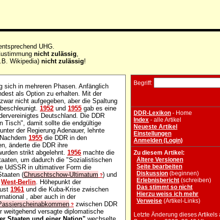
 entsprechend UHG.
e Zustimmung
nicht zulässig
,
.B. Wikipedia)
nicht zulässig
!
Begriff:
g sich in mehreren Phasen. Anfänglich
dest als Option zu erhalten. Mit der
zwar nicht aufgegeben, aber die Spaltung
 beschleunigt.
1952
und
1955
gab es eine
DDR-Lexikon
- Home
edervereinigtes Deutschland. Die DDR
Index
- alle Artikel
n Tisch", damit sollte die endgültige
Neueste Artikel
 unter der Regierung Adenauer, lehnte
Einstellungen
O. Nachdem
1955
die DDR in den
Anmelden (Login)
n, änderte die DDR ihre
wurden strikt abgelehnt.
1956
machte die
Zu diesem Artikel:
aaten, um dadurch die "Sozialistischen
Ältere Versionen
Seite bearbeiten
ie UdSSR in ultimativer Form die
Diskussion
(beginnen)
taaten (
Chruschtschow-Ultimatum
) und
?
Erlebnisbericht
(schreiben)
f
West-Berlin
. Höhepunkt der
Das stimmt so nicht
ust
1961
und die Kuba-Krise zwischen
Hierzu weiss ich mehr
rnational , aber auch in der
Verweise
(Artikel-Links)
Passierscheinabkommen
zwischen DDR
?
her weitgehend versagte diplomatische
Letzte Änderung dieses Artikels
er Staaten und einer Nation"
wechselte