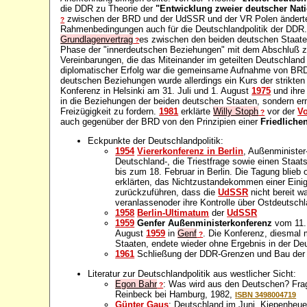
die DDR zu Theorie der
"Entwicklung zweier deutscher Nat
zwischen der BRD und der UdSSR und der VR Polen änderten 
?
Rahmenbedingungen auch für die Deutschlandpolitik der DDR.
Grundlagenvertrag
es zwischen den beiden deutschen Staa
?
Phase der "innerdeutschen Beziehungen" mit dem Abschluß 
Vereinbarungen, die das Miteinander im geteilten Deutschland 
diplomatischer Erfolg war die gemeinsame Aufnahme von B
deutschen Beziehungen wurde allerdings ein Kurs der strikte
Konferenz in Helsinki am 31. Juli und 1. August
1975
und ihre
in die Beziehungen der beiden deutschen Staaten, sondern er
Freizügigkeit zu fordern.
1981
erklärte
Willy Stoph
vor der
V
?
auch gegenüber der BRD von den Prinzipien einer
Friedliche
Eckpunkte der Deutschlandpolitik:
1954
Viererkonferenz in Berlin
, Außenminister
Deutschland-, die Triestfrage sowie einen Staat
bis zum 18. Februar in Berlin. Die Tagung blieb
erklärten, das Nichtzustandekommen einer Einig
zurückzuführen, dass die
UdSSR
nicht bereit w
veranlassenoder ihre Kontrolle über Ostdeutsch
1958
Berlin-Ultimatum
der
UdSSR
1959
Genfer Außenministerkonferenz
vom 11. 
August
1959
in
Genf
. Die Konferenz, diesmal 
?
Staaten, endete wieder ohne Ergebnis in der Deu
1961
Schließung der DDR-Grenzen und Bau de
Literatur zur Deutschlandpolitik aus westlicher Sicht:
Egon Bahr
: Was wird aus den Deutschen? Frag
?
Reinbeck bei Hamburg, 1982,
ISBN 3498004719
Günter Gaus
: Deutschland im Juni, Kiepenheu