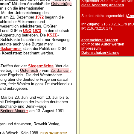
September 2003, 20:49 Uhr vo
ionen"
.Mit dem Abschluß der
Ostverträge
diese Änderung ansehen
sich die internationalen
 Mit der Unterzeichnung des
Sie sind
nicht
angemeldet. (
Anm
ten am 21. Dezember
1972
begann die
zahlreicher Abkommen und
Ihr Zugang:
216.73.216.179 (nD
wesentlich erleichterten. Größter
IP:
216.73.216.179
RD und DDR in
UNO
1973
. In den deutsch-
n Abgrenzung betrieben. Die
KSZE
-
 Schlußakte brachte nicht nur Bewegung
angemeldete Autoren
mutigte auch viele Bürger mehr
Ich möchte Autor werden
olkskammer
, dass die Politik der DDR
Impressum
Datenschutzerklärung
n Koexistenz
bestimmt werden.
-Treffen der vier
Siegermächte
über die
svertrag mit
Österreich
vom
25. Januar
?
?
 ohne Ergebnis. Die drei Westmächte
ung über die deutsche Frage sei darauf
aren, freie Wahlen in ganz Deutschland zu
land aufzugeben.
Mai bis 20. Juni und vom 13. Juli bis 5.
mit Delegationen der bveiden deutschen
tschland- und Berlin-Frage.
r
Berliner Mauer
am 13. August 1961
?
en und Antworten, Rowohlt Verlag,
er & Witsch, Köln 1988,
ISBN 3462018892