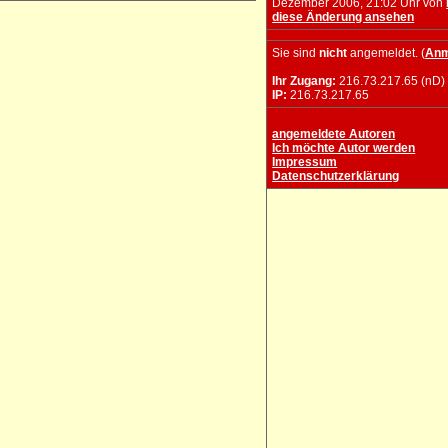
Dezember 2006, 21:02 Uhr von
diese Änderung ansehen
Sie sind
nicht
angemeldet. (
Anm
Ihr Zugang:
216.73.217.65 (nD)
IP:
216.73.217.65
angemeldete Autoren
Ich möchte Autor werden
Impressum
Datenschutzerklärung