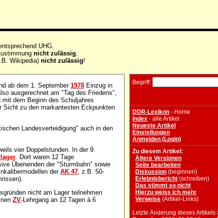
 entsprechend UHG.
e Zustimmung
nicht zulässig
,
.B. Wikipedia)
nicht zulässig
!
Begriff:
and ab dem 1. September
1978
Einzug in
lso ausgerechnet am "Tag des Friedens",
g mit dem Beginn des Schuljahres
er Sicht zu den markantesten Eckpunkten
DDR-Lexikon
- Home
Index
- alle Artikel
Neueste Artikel
stischen Landesverteidigung" auch in den
Einstellungen
Anmelden (Login)
eils vier Doppelstunden. In der 9.
Zu diesem Artikel:
lager
. Dort waren 12 Tage
Ältere Versionen
usive Überwinden der "Sturmbahn" sowie
Seite bearbeiten
inkalibermodellen der
AK 47
, z.B. 50-
Diskussion
(beginnen)
rissen).
Erlebnisbericht
(schreiben)
Das stimmt so nicht
sgründen nicht am Lager teilnehmen
Hierzu weiss ich mehr
Verweise
(Artikel-Links)
einen
ZV
-Lehrgang an 12 Tagen à 6
Letzte Änderung dieses Artikels