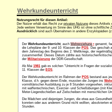
Wehrkundeunterricht
Nutzungsrecht für diesen Artikel:
Der Nutzer erhält das Recht zur
privaten Nutzung
dieses Artikels
Jede weitere Verwertung im Sinne des UHG ist ohne schriftlich
Ausdrücklich
sind auch Übernahmen in andere Enzyklopädien (z
Der
Wehrkundeunterricht
, auch
Wehrerziehung
genannt, f
?
die Lehrpläne der 9. und 10. Klassen der
POS
. Das geschah a
dem Jahrestag des Beginns des 2. Weltkriegs, der regelmäßi
zusammenfiel. Dieses Datum zählte aus historischer/kritisch
der
Militarisierung
der DDR-Gesellschaft.
Ab Mai
1981
gab es solchen "Unterricht in Fragen der soziali
11. Klassen der
EOS
.
Der Wehrkundeunterricht im Rahmen der
POS
bestand aus jew
Klasse, d.h. gegen deren Ende, mussten die Jungen ins
Wehr
vormilitärischer Ausbildung zu je 8 Stunden vorgesehen, inkl
mit waffentechnischen, Exerzier- und Schießübungen (mit Kle
Meter-Liegendschießen auf Zielscheiben mit menschlichen Um
Die Mädchen und diejenigen Jungen, die etwa aus Gesundheit
konnten oder aus anderem Grund nicht wollten, absolvierten 
Stunden.