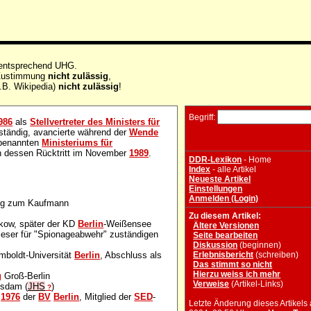
 entsprechend UHG.
e Zustimmung
nicht zulässig
,
.B. Wikipedia)
nicht zulässig
!
Begriff:
986
als
Stellvertreter des Ministers für
tändig, avancierte während der
Wende
enannten
Ministeriums für
 dessen Rücktritt im November
1989
.
DDR-Lexikon
- Home
Index
- alle Artikel
Neueste Artikel
Einstellungen
Anmelden (Login)
dung zum Kaufmann
Zu diesem Artikel:
kow, später der KD
Berlin
-Weißensee
Ältere Versionen
ieser für "Spionageabwehr" zuständigen
Seite bearbeiten
Diskussion
(beginnen)
mboldt-Universität
Berlin
, Abschluss als
Erlebnisbericht
(schreiben)
Das stimmt so nicht
Hierzu weiss ich mehr
g
Groß-Berlin
Verweise
(Artikel-Links)
tsdam (
JHS
)
?
b
1976
der
BV
Berlin
, Mitglied der
SED
-
Letzte Änderung dieses Artikels 