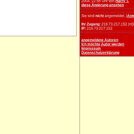
2004, 22:56 Uhr von
Harry T.
diese Änderung ansehen
Sie sind
nicht
angemeldet. (
Anm
Ihr Zugang:
216.73.217.152 (nD
IP:
216.73.217.152
angemeldete Autoren
Ich möchte Autor werden
Impressum
Datenschutzerklärung