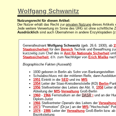
Wolfgang Schwanitz
Nutzungsrecht für diesen Artikel:
Der Nutzer erhält das Recht zur
privaten Nutzung
dieses Artikels
Jede weitere Verwertung im Sinne des UHG ist ohne schriftlich
Ausdrücklich
sind auch Übernahmen in andere Enzyklopädien (z
Generalleutnant
Wolfgang Schwanitz
(geb. 26.6. 1930), ab
1
Staatssicherheit
für den
Bereich
Technik und Bewaffnung zus
kurzzeitig zum Chef des in
Amt für Nationale Sicherheit
umb
Staatssicherheit
, d.h. zum Nachfolger von
Erich Mielke
nach
Biographische Fakten (Auswahl):
1930 geboren in Berlin als Sohn von Bankangestellten
Schulabschluss mit der mittleren Reife, dann Ausbil
1951
Eintritt in die
SED
und ins
MfS
1954
Leiter der Stasi-Kreisdienststelle (KD)
Berlin
-Pan
1956
Stellvertreter des Leiters der Abt. II,
1958
Leiter d
Abteilung der
MfS
-
Verwaltung
Groß-Berlin
1960
-
1966
Fernstudium an der
DASR
und an der Hu
?
Diplom-Jurist
1966
Stellvertreter Operativ
des Leiters der
Verwaltun
1973
"Promotion" (Dr.jur.) an der
MfS
-"Hochschule" Po
1974
-
1986
Leiter der
Verwaltung
Groß-Berlin bzw. a
Bezirksleitung