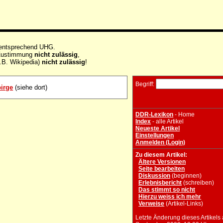
 entsprechend UHG.
e Zustimmung
nicht zulässig
,
.B. Wikipedia)
nicht zulässig
!
Begriff:
birge
(siehe dort)
DDR-Lexikon
- Home
Index
- alle Artikel
Neueste Artikel
Einstellungen
Anmelden (Login)
Zu diesem Artikel:
Ältere Versionen
Seite bearbeiten
Diskussion
(beginnen)
Erlebnisbericht
(schreiben)
Das stimmt so nicht
Hierzu weiss ich mehr
Verweise
(Artikel-Links)
Letzte Änderung dieses Artikels