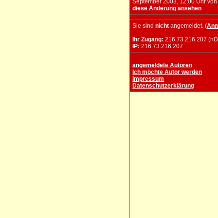
September 2003, 12:00 Uhr vo
diese Änderung ansehen
Sie sind
nicht
angemeldet. (
Anm
Ihr Zugang:
216.73.216.207 (nD
IP:
216.73.216.207
angemeldete Autoren
Ich möchte Autor werden
Impressum
Datenschutzerklärung