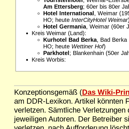
Am Ettersberg
; 60er bis 80er J
Hotel International
, Weimar (19
HO; heute
InterCityHotel Weimar
Hotel Germania
, Weimar (60er 
Kreis Weimar (Land):
Kurhotel Bad Berka
, Bad Berka 
HO; heute
Wettiner Hof
)
Parkhotel
; Blankenhain (50er Ja
Kreis Worbis:
Konzeptionsgemäß (
Das Wiki-Pri
am DDR-Lexikon. Artikel könnten Fe
verletzen. Sämtliche Verletzungen 
jeweiligen Autoren. Der Betreiber si
verletzen, nach Aufforderung löscht