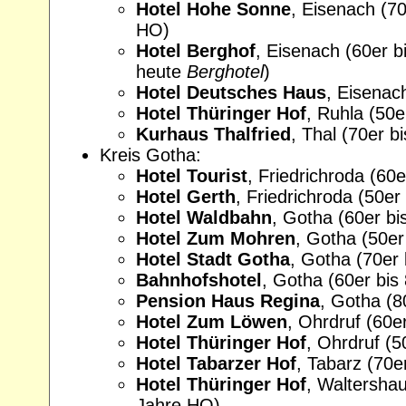
Hotel Hohe Sonne
, Eisenach (70
HO)
Hotel Berghof
, Eisenach (60er b
heute
Berghotel
)
Hotel Deutsches Haus
, Eisenac
Hotel Thüringer Hof
, Ruhla (50
Kurhaus Thalfried
, Thal (70er b
Kreis Gotha:
Hotel Tourist
, Friedrichroda (60
Hotel Gerth
, Friedrichroda (50e
Hotel Waldbahn
, Gotha (60er bi
Hotel Zum Mohren
, Gotha (50er
Hotel Stadt Gotha
, Gotha (70er
Bahnhofshotel
, Gotha (60er bis
Pension Haus Regina
, Gotha (
Hotel Zum Löwen
, Ohrdruf (60e
Hotel Thüringer Hof
, Ohrdruf (
Hotel Tabarzer Hof
, Tabarz (70e
Hotel Thüringer Hof
, Waltershau
Jahre HO)