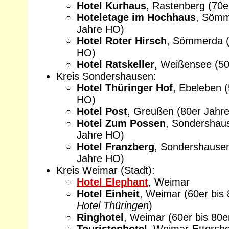
Hotel Kurhaus
, Rastenberg (70
Hoteletage im Hochhaus
, Sömm
Jahre HO)
Hotel Roter Hirsch
, Sömmerda (
HO)
Hotel Ratskeller
, Weißensee (5
Kreis Sondershausen:
Hotel Thüringer Hof
, Ebeleben (
HO)
Hotel Post
, Greußen (80er Jahr
Hotel Zum Possen
, Sondershaus
Jahre HO)
Hotel Franzberg
, Sondershausen
Jahre HO)
Kreis Weimar (Stadt):
Hotel Elephant
, Weimar
Hotel Einheit
, Weimar (60er bis
Hotel Thüringen
)
Ringhotel
, Weimar (60er bis 80
Touristenhotel
, Weimar-Ettersb