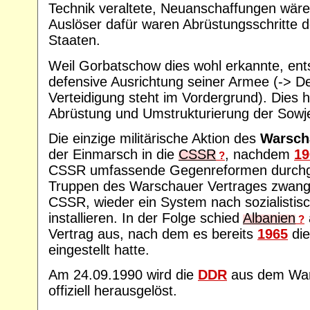
Technik veraltete, Neuanschaffungen wär
Auslöser dafür waren Abrüstungsschritte de
Staaten.
Weil Gorbatschow dies wohl erkannte, ents
defensive Ausrichtung seiner Armee (-> De
Verteidigung steht im Vordergrund). Dies 
Abrüstung und Umstrukturierung der Sowj
Die einzige militärische Aktion des
Warsch
der Einmarsch in die
CSSR
, nachdem
19
?
CSSR umfassende Gegenreformen durchge
Truppen des Warschauer Vertrages zwang
CSSR, wieder ein System nach sozialistis
installieren. In der Folge schied
Albanien
?
Vertrag aus, nach dem es bereits
1965
die
eingestellt hatte.
Am 24.09.1990 wird die
DDR
aus dem War
offiziell herausgelöst.