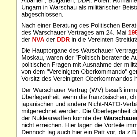
Albanien, Bulgarien, DDR, Polen, Rumäni
Ungarn in Warschau als militärischer Beis
abgeschlossen.
Nach einer Beratung des Politischen Ber
des Warschauer Vertrages am 24. Mai
19
der
NVA
der
DDR
in die Vereinten Streitkrä
Die Hauptorgane des Warschauer Vertrags,
Moskau, waren der "Politisch beratende Au
politischen Fragen mit Ausnahme der milit
von dem "Vereinigten Oberkommando" ger
Vorsitz des Vereinigten Oberkommandos h
Der Warschauer Vertrag (WV) besaß immer
Überlegenheit, wenn die französischen, ch
japanischen und andere Nicht-NATO-Verbä
mitgerechnet werden. Die Überlegenheit d
der Nuklearwaffen konnte der
Warschauer
nicht erreichen. Hier lagen die Vorteile i
Dennoch lag auch hier ein Patt vor, da z.B