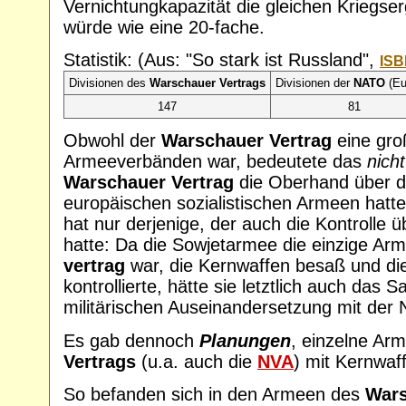
Vernichtungkapazität die gleichen Kriegser
würde wie eine 20-fache.
Statistik: (Aus: "So stark ist Russland",
ISB
Divisionen des
Warschauer Vertrags
Divisionen der
NATO
(Eu
147
81
Obwohl der
Warschauer Vertrag
eine gro
Armeeverbänden war, bedeutete das
nicht
Warschauer Vertrag
die Oberhand über d
europäischen sozialistischen Armeen hatt
hat nur derjenige, der auch die Kontrolle 
hatte: Da die Sowjetarmee die einzige Ar
vertrag
war, die Kernwaffen besaß und di
kontrollierte, hätte sie letztlich auch das S
militärischen Auseinandersetzung mit der
Es gab dennoch
Planungen
, einzelne Ar
Vertrags
(u.a. auch die
NVA
) mit Kernwaf
So befanden sich in den Armeen des
Wars