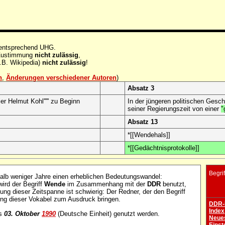
 entsprechend UHG.
e Zustimmung
nicht zulässig
,
.B. Wikipedia)
nicht zulässig
!
n
,
Änderungen verschiedener Autoren
)
Absatz 3
er Helmut Kohl''''' zu Beginn
In der jüngeren politischen Geschi
seiner Regierungszeit von einer
"
Absatz 13
*[[Wendehals]]
*[[Gedächtnisprotokolle]]
Begrif
alb weniger Jahre einen erheblichen Bedeutungswandel:
wird der Begriff
Wende
im Zusammenhang mit der
DDR
benutzt,
g dieser Zeitspanne ist schwierig: Der Redner, der den Begriff
zung dieser Vokabel zum Ausdruck bringen.
DDR-
Index
s
03. Oktober
1990
(Deutsche Einheit) genutzt werden.
Neues