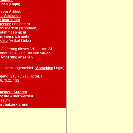
ellungen
den (Login)
esem Artikel:
re Versionen
e bearbeiten
ussion
(fortführen)
bnisbericht
(schreiben)
stimmt so nicht
zu weiss ich mehr
weise
(Artikel-Links)
e Änderung dieses Artikels am 24.
ber 2004, 2:06 Uhr von
Vauen
e Änderung ansehen
ind
nicht
angemeldet. (
Anmelden
Login)
ugang:
216.73.217.32 (nD)
6.73.217.32
meldete Autoren
öchte Autor werden
essum
schutzerklärung