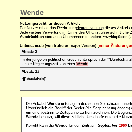
Wende
Nutzungsrecht für diesen Artikel:
Der Nutzer erhält das Recht zur
privaten Nutzung
dieses Artikels
Jede weitere Verwertung im Sinne des UHG ist ohne schriftlich
Ausdrücklich
sind auch Übernahmen in andere Enzyklopädien (z
Unterschiede (von früherer major Version)
(
minor Änderunge
Absatz 3
In der jüngeren politischen Geschichte sprach der '''''Bundeskanzl
seiner Regierungszeit von einer
Wende
.
Absatz 13
*[[Wendehals]]
Die Vokabel
Wende
unterlag im deutschen Sprachraum innerh
Ursprünglich ein Begriff der Segler (die Segelrichtung ändern) 
um eine bestimmte Zeitspanne zu kennzeichnen. Die Begrenzun
Wende
benutzt, will diese zeitliche Unschärfe durch die Nut
Korrekt kann die
Wende
für den Zeitraum
September
1989
bi