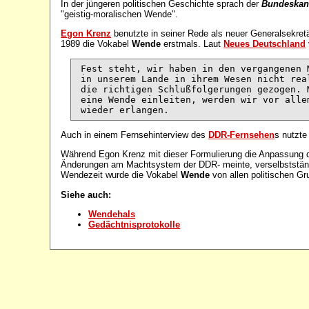
In der jüngeren politischen Geschichte sprach der
Bundeskan
"geistig-moralischen Wende".
Egon Krenz
benutzte in seiner Rede als neuer Generalsekret
1989 die Vokabel
Wende
erstmals. Laut
Neues Deutschland
 Fest steht, wir haben in den vergangenen 
 in unserem Lande in ihrem Wesen nicht rea
 die richtigen Schlußfolgerungen gezogen. 
 eine Wende einleiten, werden wir vor alle
Auch in einem Fernsehinterview des
DDR-Fernsehen
s nutzte
Während Egon Krenz mit dieser Formulierung die Anpassung de
Änderungen am Machtsystem der DDR- meinte, verselbstständ
Wendezeit wurde die Vokabel
Wende
von allen politischen G
Siehe auch:
Wendehals
Gedächtnisprotokolle