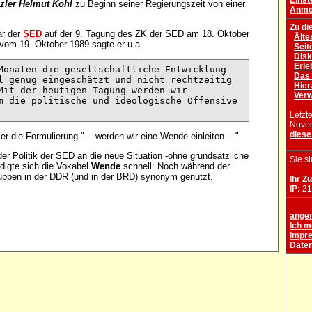
Einst
zler Helmut Kohl
zu Beginn seiner Regierungszeit von einer
Anmel
Zu di
är der
SED
auf der 9. Tagung des ZK der SED am 18. Oktober
Älte
vom 19. Oktober 1989 sagte er u.a.
Seit
Disk
Erle
Monaten die gesellschaftliche Entwicklung 

Das 
l genug eingeschätzt und nicht rechtzeitig 

Hier
Mit der heutigen Tagung werden wir 

Ver
m die politische und ideologische Offensive 

Letzt
Novem
dies
 er die Formulierung "... werden wir eine Wende einleiten ..."
r Politik der SED an die neue Situation -ohne grundsätzliche
Sie s
igte sich die Vokabel
Wende
schnell: Noch während der
ruppen in der DDR (und in der BRD) synonym genutzt.
Ihr Z
IP:
21
ange
Ich m
Impr
Daten