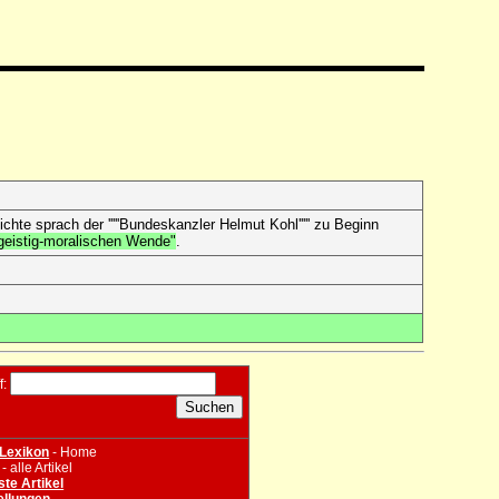
chte sprach der '''''Bundeskanzler Helmut Kohl''''' zu Beginn
geistig-moralischen Wende"
.
f:
Lexikon
- Home
- alle Artikel
te Artikel