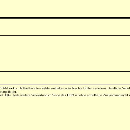
DR-Lexikon. Artikel könnten Fehler enthalten oder Rechte Dritter verletzen. Sämtliche Verle
erung löscht.
d UHG. Jede weitere Verwertung im Sinne des UHG ist ohne schriftliche Zustimmung nicht z