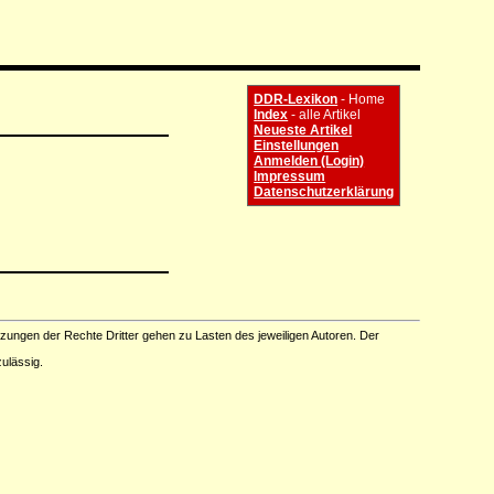
DDR-Lexikon
- Home
Index
- alle Artikel
Neueste Artikel
Einstellungen
Anmelden (Login)
Impressum
Datenschutzerklärung
tzungen der Rechte Dritter gehen zu Lasten des jeweiligen Autoren. Der
ulässig.