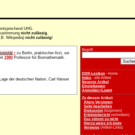
 entsprechend UHG.
e Zustimmung
nicht zulässig
,
.B. Wikipedia)
nicht zulässig
!
Begriff:
verstät
zu Berlin, praktischer Arzt, sei
?
eit
1980
Professor für Biomathematik.
DDR-Lexikon
- Home
Index
- alle Artikel
Lage der deutschen Nation, Carl Hanser
Neueste Artikel
Einstellungen
Anmelden (Login)
Zu diesem Artikel:
Ältere Versionen
Seite bearbeiten
Diskussion
(beginnen)
Erlebnisbericht
(schreiben)
Das stimmt so nicht
Hierzu weiss ich mehr
Verweise
(Artikel-Links)