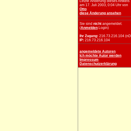
Letzte Änderung dieses Artikels
am 17. Juli 2003, 0:04 Uhr von
Otto
diese Änderung ansehen
Sie sind
nicht
angemeldet.
(
Anmelden
Login)
Ihr Zugang:
216.73.216.104 (nD
IP:
216.73.216.104
angemeldete Autoren
Ich möchte Autor werden
Impressum
Datenschutzerklärung