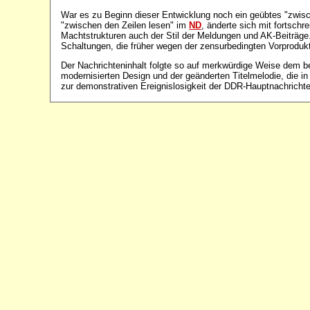
War es zu Beginn dieser Entwicklung noch ein geübtes "zwis
"zwischen den Zeilen lesen" im
ND
, änderte sich mit fortschr
Machtstrukturen auch der Stil der Meldungen und AK-Beiträge.
Schaltungen, die früher wegen der zensurbedingten Vorprodu
Der Nachrichteninhalt folgte so auf merkwürdige Weise dem b
modernisierten Design und der geänderten Titelmelodie, die i
zur demonstrativen Ereignislosigkeit der DDR-Hauptnachrich