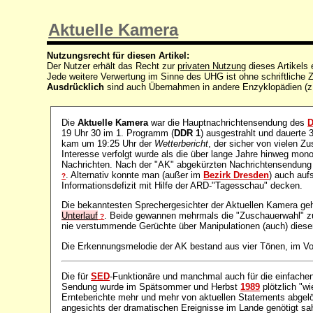
Aktuelle Kamera
Nutzungsrecht für diesen Artikel:
Der Nutzer erhält das Recht zur
privaten Nutzung
dieses Artikels
Jede weitere Verwertung im Sinne des UHG ist ohne schriftlich
Ausdrücklich
sind auch Übernahmen in andere Enzyklopädien (z
Die
Aktuelle Kamera
war die Hauptnachrichtensendung des
D
19 Uhr 30 im 1. Programm (
DDR 1
) ausgestrahlt und dauerte 
kam um 19:25 Uhr der
Wetterbericht
, der sicher von vielen Z
Interesse verfolgt wurde als die über lange Jahre hinweg mo
Nachrichten. Nach der "AK" abgekürzten Nachrichtensendung
. Alternativ konnte man (außer im
Bezirk Dresden
) auch auf
?
Informationsdefizit mit Hilfe der ARD-"Tagesschau" decken.
Die bekanntesten Sprechergesichter der Aktuellen Kamera ge
Unterlauf
. Beide gewannen mehrmals die "Zuschauerwahl"
?
nie verstummende Gerüchte über Manipulationen (auch) dies
Die Erkennungsmelodie der AK bestand aus vier Tönen, im Vo
Die für
SED
-Funktionäre und manchmal auch für die einfachen
Sendung wurde im Spätsommer und Herbst
1989
plötzlich "wi
Ernteberichte mehr und mehr von aktuellen Statements abgel
angesichts der dramatischen Ereignisse im Lande genötigt sa