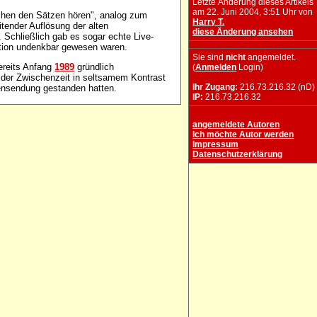
Letzte Änderung dieses Artikels
am 22. Juni 2004, 3:51 Uhr von
chen den Sätzen hören", analog zum
Harry T.
eitender Auflösung der alten
diese Änderung ansehen
 Schließlich gab es sogar echte Live-
ktion undenkbar gewesen waren.
Sie sind
nicht
angemeldet.
ereits Anfang
1989
gründlich
(
Anmelden
Login)
n der Zwischenzeit in seltsamem Kontrast
Ihr Zugang:
216.73.216.32 (nD)
tensendung gestanden hatten.
IP:
216.73.216.32
angemeldete Autoren
Ich möchte Autor werden
Impressum
Datenschutzerklärung