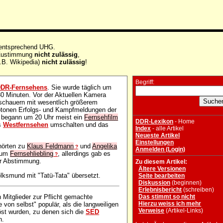
 entsprechend UHG.
e Zustimmung
nicht zulässig
,
.B. Wikipedia)
nicht zulässig
!
Begriff:
DR-Fernsehens
. Sie wurde täglich um
30 Minuten. Vor der Aktuellen Kamera
uschauern mit wesentlich größerem
notonen Erfolgs- und Kampfmeldungen der
 begann um 20 Uhr meist ein
Fernsehfilm
DDR-Lexikon
- Home
s
Westfernsehen
umschalten und das
Index
- alle Artikel
Neueste Artikel
Einstellungen
hörten zu
Klaus Feldmann
und
Angelika
?
Anmelden (Login)
 zum
Fernsehliebling
, allerdings gab es
?
er Abstimmung.
Zu diesem Artikel:
Ältere Versionen
lksmund mit "Tatü-Tata" übersetzt.
Seite bearbeiten
Diskussion
(beginnen)
Erlebnisbericht
(schreiben)
Das stimmt so nicht
 Mitglieder zur Pflicht gemachte
Hierzu weiss ich mehr
e von selbst" populär, als die langweiligen
Verweise
(Artikel-Links)
öst wurden, zu denen sich die
SED
h.