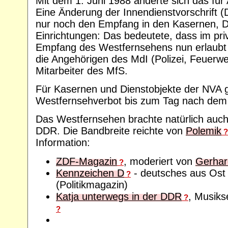
Mit dem 1. Juni 1988 änderte sich das für
Eine Änderung der Innendienstvorschrift 
nur noch den Empfang in den Kasernen, 
Einrichtungen: Das bedeutete, dass im pri
Empfang des Westfernsehens nun erlaubt w
die Angehörigen des MdI (Polizei, Feuerweh
Mitarbeiter des MfS.
Für Kasernen und Dienstobjekte der NVA g
Westfernsehverbot bis zum Tag nach de
Das Westfernsehen brachte natürlich auc
DDR. Die Bandbreite reichte von
Polemik
?
Information:
ZDF-Magazin
, moderiert von
Gerhar
?
Kennzeichen D
- deutsches aus Ost
?
(Politikmagazin)
Katja unterwegs in der DDR
, Musik
?
?