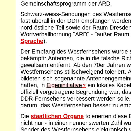
Gemeinschaftsprogramm der ARD.
Schwarz-weiss-Sendungen des Westfernseh
fast überall in der DDR empfangen werde
nord-östliche Teil sowie der Raum Dresden.
Wortverballhornung "ARD" - "außer Raum
Sprache
).
Der Empfang des Westfernsehens wurde st
bekämpft: Antennen, die in die falsche Ri
gewaltsam entfernt. Ab den 70er Jahren 
Westfernsehens stillschweigend toleriert.
bildeten sich sogenannte Antennengemeins
hatten, in
Eigeninitiative
ein lokales Kabe
?
offiziell vorgetragene Begründung war, d
DDR-Fernsehens verbessert werden solle.
darum, das Westfernsehen besser zu emp
Die
staatlichen Organe
tolerierten dies
nicht nur - in einer nennenswerten Zahl wu
Sender des Westfernsehens elektronisch v