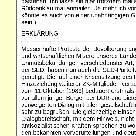
dastehen. Ich lasse sie hier trotzdem mal
Rüddenklau mal anmailen. Je mehr ich von
könnte es auch von einer unabhängigen 
sein.)
ERKLÄRUNG
Massenhafte Proteste der Bevölkerung ang
und wirtschaftlichen Misere unseres Lan
Unmutsbekundungen verschiedenster Art, b
der SED, haben nun auch die SED-Parteif
genötigt. Die, auf einer Krisensitzung des 
Hinzuziehung weiterer ZK-Mitglieder, vera
vom 11.Oktober [1989] bedauert erstmal
vor allem junger Bürger der DDR und biete
verweigerten Dialog mit allen gesellschaftl
sehr zu begrüßen. Die gleichzeitige Einsc
Dialogbereitschaft, mit dem Hinweis, nicht
antisozialistischen Kräften sprechen zu woll
den bekannten Vorverurteilungen und deute