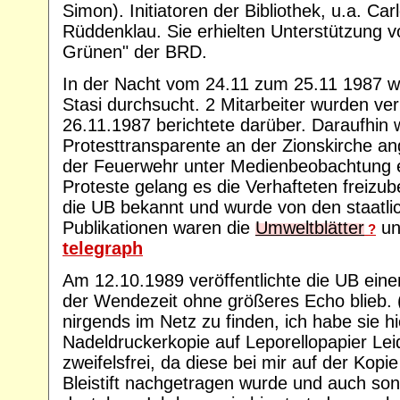
Simon). Initiatoren der Bibliothek, u.a. C
Rüddenklau. Sie erhielten Unterstützung vo
Grünen" der BRD.
In der Nacht vom 24.11 zum 25.11 1987 w
Stasi durchsucht. 2 Mitarbeiter wurden ve
26.11.1987 berichtete darüber. Daraufhin
Protesttransparente an der Zionskirche an
der Feuerwehr unter Medienbeobachtung e
Proteste gelang es die Verhafteten frei
die UB bekannt und wurde von den staatlic
Publikationen waren die
Umweltblätter
und
?
telegraph
Am 12.10.1989 veröffentlichte die UB einen
der Wendezeit ohne größeres Echo blieb. (
nirgends im Netz zu finden, ich habe sie hie
Nadeldruckerkopie auf Leporellopapier Leid
zweifelsfrei, da diese bei mir auf der Kopie
Bleistift nachgetragen wurde und auch son