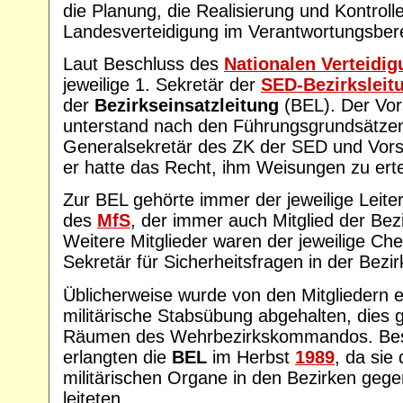
die Planung, die Realisierung und Kontro
Landesverteidigung im Verantwortungsber
Laut Beschluss des
Nationalen Verteidig
jeweilige 1. Sekretär der
SED-Bezirksleit
der
Bezirkseinsatzleitung
(BEL). Der Vor
unterstand nach den Führungsgrundsätze
Generalsekretär des ZK der SED und Vor
er hatte das Recht, ihm Weisungen zu erte
Zur BEL gehörte immer der jeweilige Leite
des
MfS
, der immer auch Mitglied der Bez
Weitere Mitglieder waren der jeweilige Ch
Sekretär für Sicherheitsfragen in der Bezir
Üblicherweise wurde von den Mitgliedern e
militärische Stabsübung abgehalten, dies 
Räumen des Wehrbezirkskommandos. Be
erlangten die
BEL
im Herbst
1989
, da sie
militärischen Organe in den Bezirken ge
leiteten.