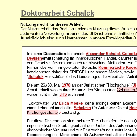
Doktorarbeit Schalck
Nutzungsrecht für diesen Artikel:
Der Nutzer erhält das Recht zur
privaten Nutzung
dieses Artikels
Jede weitere Verwertung im Sinne des UHG ist ohne schriftlich
Ausdrücklich
sind auch Übernahmen in andere Enzyklopädien (z
In seiner
Dissertation
beschrieb
Alexander Schalck-Golodk
Devisen
erwirtschaftung im innerdeutschen Handel, darunter h
von Gesetzeslücken) und auch rechtswidrige Methoden. Ein 
Firmen des von ihm geleiteten Bereichs
Kommerzielle Koord
bezeichneten daher der SPIEGEL und andere Medien, sowie - e
"
Schalck
-Ausschüsse" des Bundestages die Arbeit als "Anleitu
Die am 26./30. Mai
1970
an der Juristischen "Hochschule" (
J
Arbeit erhielt wegen ihrer Brisanz den Status einer
Geheimen 
wurde nicht in der
JHS
archiviert.
"Doktorvater" war
Erich Mielke
, der allerdings keinen akad
einen Lehrstuhl innehatte.
Schalcks
Co-Autor war Oberst
Hei
Kirchengeschäfte
zuständig.
?
Für diese Dissertation sind mehrere Titel überliefert, je nach
imperialistischen Störtätigkeit auf dem Gebiet des Außenhand
ökonomischer Verluste und zur Erwirtschaftung zusätzlicher 
Koordinierung des Ministeriums für Außenwirtschaft der Deut