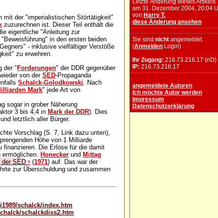
Letzte Änderung dieses Artikels
am 31. Dezember 2004, 20:04 
von
Harry T.
mit der "imperialistischen Störtätigkeit"
diese Änderung ansehen
k
zuzurechnen ist. Dieser Teil enthält die
ie eigentliche "Anleitung zur
 "Beweisführung" in den ersten beiden
Sie sind
nicht
angemeldet.
(
Anmelden
Login)
egners" - inklusive vielfältiger Verstöße
igkeit" zu erwehren.
Ihr Zugang:
216.73.216.17 (nD)
IP:
216.73.216.17
g der "
Forderungen
" der DDR gegenüber
 wieder von der
SED
-Propaganda
enfalls
Schalck-Golodkowski
. Nach
angemeldete Autoren
illiarden Mark
" jede Art von
Ich möchte Autor werden
Impressum
g sogar in grober Näherung
Datenschutzerklärung
ktor 3 bis 4,4 in
Mark der DDR
). Dies
d letztlich aller Bürger.
hte Vorschlag (S. 7, Link dazu unten),
sprengenden Höhe von 1 Milliarde
finanzieren. Die Erlöse für die damit
ng ermöglichen.
Honecker
und
Mittag
ag der SED
(
1971
) auf. Das war der
?
ührte zur Überschuldung und zusammen
si1989/schalck/index.htm
schalck/schalckdiss2.htm