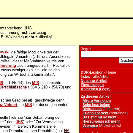
 entsprechend UHG.
e Zustimmung
nicht zulässig
,
.B. Wikipedia)
nicht zulässig
!
Begriff:
owski
vielfältige Möglichkeiten der
alblegale Varianten (z.B. des Ausnutzens
Großteil dieser Maßnahmen wurde von
inierung
auch umgesetzt. Im Rückblick
twas weniger explizit - die beiden
DDR-Lexikon
- Home
ng zur Wirtschaftskriminalität".
Index
- alle Artikel
Neueste Artikel
HS
, lfd. Nr. 14) des
MfS
eingereichte
Einstellungen
Verschlußsache
(GVS 210 - 354/70) und
?
Anmelden (Login)
Zu diesem Artikel:
emischen Grad besaß, geschweige denn
Ältere Versionen
nz Volpert
, im
MfS
für die so genannten
Seite bearbeiten
Diskussion
(fortführen)
Erlebnisbericht
(schreiben)
 Quelle hieß sie "Zur Bekämpfung der
Das stimmt so nicht
Hierzu weiss ich mehr
els" (laut
JHS
) oder "Zur Vermeidung
Verweise
(Artikel-Links)
Devisen im Bereich Kommerzielle
schen Demokratischen Republik" (laut
HA