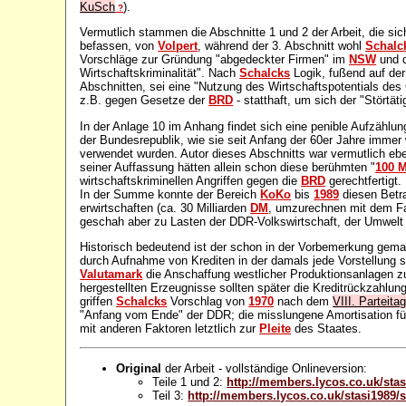
KuSch
).
?
Vermutlich stammen die Abschnitte 1 und 2 der Arbeit, die sich 
befassen, von
Volpert
, während der 3. Abschnitt wohl
Schalc
Vorschläge zur Gründung "abgedeckter Firmen" im
NSW
und d
Wirtschaftskriminalität". Nach
Schalcks
Logik, fußend auf der
Abschnitten, sei eine "Nutzung des Wirtschaftspotentials des G
z.B. gegen Gesetze der
BRD
- statthaft, um sich der "Störtät
In der Anlage 10 im Anhang findet sich eine penible Aufzählun
der Bundesrepublik, wie sie seit Anfang der 60er Jahre immer
verwendet wurden. Autor dieses Abschnitts war vermutlich eb
seiner Auffassung hätten allein schon diese berühmten "
100 M
wirtschaftskriminellen Angriffen gegen die
BRD
gerechtfertigt.
In der Summe konnte der Bereich
KoKo
bis
1989
diesen Betra
erwirtschaften (ca. 30 Milliarden
DM
, umzurechnen mit dem Fa
geschah aber zu Lasten der DDR-Volkswirtschaft, der Umwelt un
Historisch bedeutend ist der schon in der Vorbemerkung gemac
durch Aufnahme von Krediten in der damals jede Vorstellung 
Valutamark
die Anschaffung westlicher Produktionsanlagen zu 
hergestellten Erzeugnisse sollten später die Kreditrückzahlu
griffen
Schalcks
Vorschlag von
1970
nach dem
VIII. Parteit
"Anfang vom Ende" der DDR; die misslungene Amortisation f
mit anderen Faktoren letztlich zur
Pleite
des Staates.
Original
der Arbeit - vollständige Onlineversion:
Teile 1 und 2:
http://members.lycos.co.uk/sta
Teil 3:
http://members.lycos.co.uk/stasi1989/