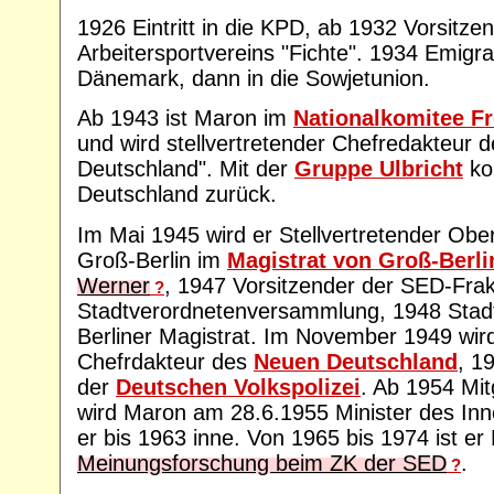
1926 Eintritt in die KPD, ab 1932 Vorsitze
Arbeitersportvereins "Fichte". 1934 Emigr
Dänemark, dann in die Sowjetunion.
Ab 1943 ist Maron im
Nationalkomitee F
und wird stellvertretender Chefredakteur d
Deutschland". Mit der
Gruppe Ulbricht
ko
Deutschland zurück.
Im Mai 1945 wird er Stellvertretender Obe
Groß-Berlin im
Magistrat von Groß-Berli
Werner
, 1947 Vorsitzender der SED-Frakt
?
Stadtverordnetenversammlung, 1948 Stadtr
Berliner Magistrat. Im November 1949 wird
Chefrdakteur des
Neuen Deutschland
, 1
der
Deutschen Volkspolizei
. Ab 1954 Mit
wird Maron am 28.6.1955 Minister des Inn
er bis 1963 inne. Von 1965 bis 1974 ist er
Meinungsforschung beim ZK der SED
.
?