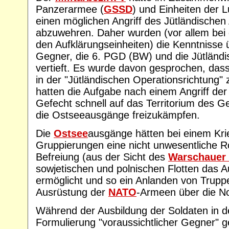
Panzerarmee (
GSSD
) und Einheiten der L
einen möglichen Angriff des Jütländische
abzuwehren. Daher wurden (vor allem bei d
den Aufklärungseinheiten) die Kenntnisse ü
Gegner, die 6. PGD (BW) und die Jütländi
vertieft. Es wurde davon gesprochen, das
in der "Jütländischen Operationsrichtung" 
hatten die Aufgabe nach einem Angriff d
Gefecht schnell auf das Territorium des G
die Ostseeausgänge freizukämpfen.
Die
Ostsee
ausgänge hätten bei einem Kri
Gruppierungen eine nicht unwesentliche Ro
Befreiung (aus der Sicht des
Warschauer 
sowjetischen und polnischen Flotten das 
ermöglicht und so ein Anlanden von Trupp
Ausrüstung der
NATO
-Armeen über die N
Während der Ausbildung der Soldaten in 
Formulierung "voraussichtlicher Gegner" g