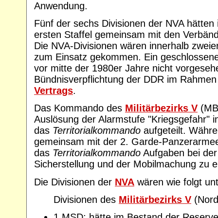
Anwendung.
Fünf der sechs Divisionen der NVA hätten i
ersten Staffel gemeinsam mit den Verbän
Die NVA-Divisionen wären innerhalb zweie
zum Einsatz gekommen. Ein geschlossene
vor mitte der 1980er Jahre nicht vorgeseh
Bündnisverpflichtung der DDR im Rahme
Vertrags
.
Das Kommando des
Militärbezirks V
(MB-
Auslösung der Alarmstufe "Kriegsgefahr" 
das
Territorialkommando
aufgeteilt. Währ
gemeinsam mit der 2. Garde-Panzerarmee
das
Territorialkommando
Aufgaben bei der
Sicherstellung und der Mobilmachung zu er
Die Divisionen der
NVA
wären wie folgt unt
Divisionen des
Militärbezirks V
(Nord
1.MSD: hätte im Bestand der Reserv