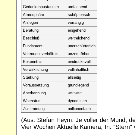
Gedankenaustausch
umfassend
Atmosphäre
schöpferisch
Anliegen
vorrangig
Beratung
eingehend
Beschluß
weitreichend
Fundament
unerschütterlich
Vertrauensverhältnis
unzerstörbar
Bekenntnis
eindrucksvoll
Verwirklichung
vollinhaltlich
Stärkung
allseitig
Voraussetzung
grundlegend
Anerkennung
weltweit
Wachstum
dynamisch
Zustimmung
millionenfach
(Aus: Stefan Heym: Je voller der Mund, de
Vier Wochen Aktuelle Kamera, In: "Stern"