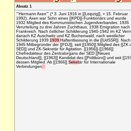
Absatz 1
'''Hermann Axen''' (* 3. Juni 1916 in [[Leipzig]], + 15. Februar
1992).
Axen war Sohn eines [[KPD]]-Funktionärs und wurde
1932 Mitglied des Kommunistischen Jugendverbandes. 1935
Verurteilung zu drei Jahren Zuchthaus, 1938 Emigration nach
Frankreich.
Nach östlicher Schilderung 1940-1942 im KZ Vern
danach KZ Auschwitz und KZ Buchenwald; nach westlicher
Schilderung 1939
1939
Haftentlassung in die [[UdSSR]].
Nach
1945 Mitbegründer der [[FDJ]], seit [[1950]] Mitglied des [[ZK 
SED]] und ZK-Sekretär für Agitation. [[1956]]-[[1966]]
Chefredakteur des Zentralorgans der SED [[Neues
Deutschland]], [[1963]] Kandidat des [[Politbüro]] und seit [[19
dessen Mitglied. Ab [[1966]]
Seket
är für Internationale
Verbindungen
.