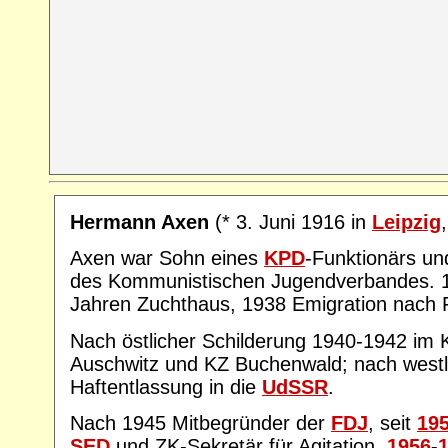
Hermann Axen
(* 3. Juni 1916 in
Leipzig
Axen war Sohn eines
KPD
-Funktionärs un
des Kommunistischen Jugendverbandes. 19
Jahren Zuchthaus, 1938 Emigration nach F
Nach östlicher Schilderung 1940-1942 im 
Auschwitz und KZ Buchenwald; nach westl
Haftentlassung in die
UdSSR
.
Nach 1945 Mitbegründer der
FDJ
, seit
19
SED
und ZK-Sekretär für Agitation.
1956
-