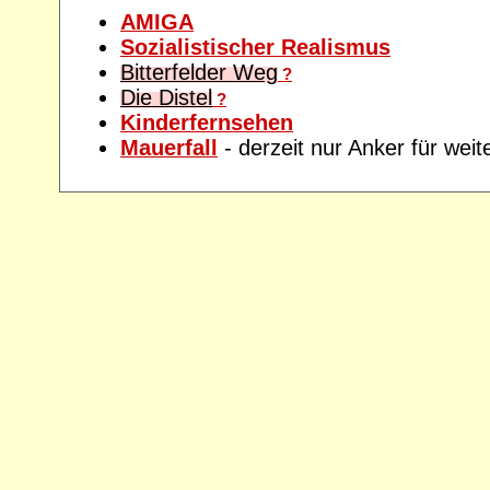
AMIGA
Sozialistischer Realismus
Bitterfelder Weg
?
Die Distel
?
Kinderfernsehen
Mauerfall
- derzeit nur Anker für we