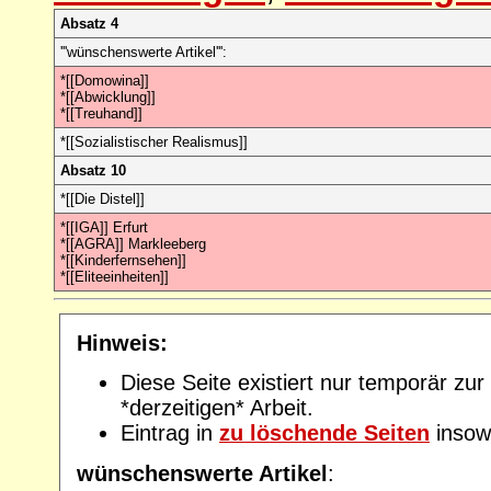
Absatz 4
'''wünschenswerte Artikel''':
*[[Domowina]]
*[[Abwicklung]]
*[[Treuhand]]
*[[Sozialistischer Realismus]]
Absatz 10
*[[Die Distel]]
*[[IGA]] Erfurt
*[[AGRA]] Markleeberg
*[[Kinderfernsehen]]
*[[Eliteeinheiten]]
Hinweis:
Diese Seite existiert nur temporär zu
*derzeitigen* Arbeit.
Eintrag in
zu löschende Seiten
insowe
wünschenswerte Artikel
: