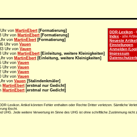
 Uhr von
MartinEbert
[Formatierung]
DDR-Lexikon
-
8 Uhr von
MartinEbert
[Formatierung]
Index
- alle Artik
 Uhr von
MartinEbert
[Formatierung]
Neueste Artikel
36 Uhr von
Vauen
Einstellungen
33 Uhr von
Vauen
Anmelden (Logi
8 Uhr von
MartinEbert
[Einleitung, weitere Kleinigkeiten]
Impressum
 Uhr von
MartinEbert
[Einleitung, weitere Kleinigkeiten]
Datenschutzerk
6 Uhr von
Vauen
5 Uhr von
Vauen
2 Uhr von
Vauen
0 Uhr von
Vauen
 Uhr von
Vauen
[Stalindenkmäler]
on
MartinEbert
[erstmal nur Gedicht]
on
MartinEbert
[erstmal nur Gedicht]
DR-Lexikon. Artikel könnten Fehler enthalten oder Rechte Dritter verletzen. Sämtliche Verle
erung löscht.
d UHG. Jede weitere Verwertung im Sinne des UHG ist ohne schriftliche Zustimmung nicht z