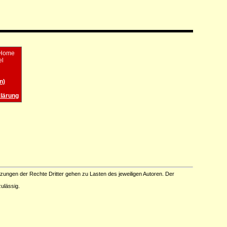
 Home
el
n)
lärung
tzungen der Rechte Dritter gehen zu Lasten des jeweiligen Autoren. Der
ulässig.