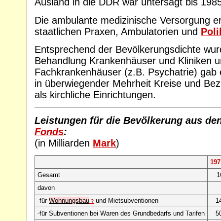
Ausland in die DDR war untersagt bis 1985
Die ambulante medizinische Versorgung erf
staatlichen Praxen, Ambulatorien und
Poli
Entsprechend der Bevölkerungsdichte wurd
Behandlung Krankenhäuser und Kliniken u
Fachkrankenhäuser (z.B. Psychatrie) gab 
in überwiegender Mehrheit Kreise und Bezi
als kirchliche Einrichtungen.
Leistungen für die Bevölkerung aus den
Fonds
:
(in Milliarden
Mark
)
197
Gesamt
1
davon
-für
Wohnungsbau
und Mietsubventionen
1
?
-für Subventionen bei Waren des Grundbedarfs und Tarifen
5