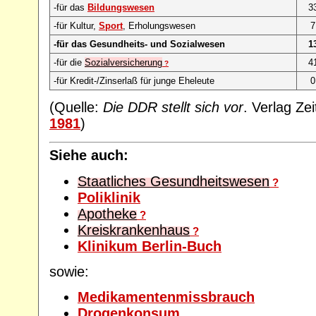
-für das
Bildungswesen
3
-für Kultur,
Sport
, Erholungswesen
7
-für das Gesundheits- und Sozialwesen
1
-für die
Sozialversicherung
4
?
-für Kredit-/Zinserlaß für junge Eheleute
0
(Quelle:
Die DDR stellt sich vor
. Verlag Zei
1981
)
Siehe auch:
Staatliches Gesundheitswesen
?
Poliklinik
Apotheke
?
Kreiskrankenhaus
?
Klinikum Berlin-Buch
sowie:
Medikamentenmissbrauch
Drogenkonsum