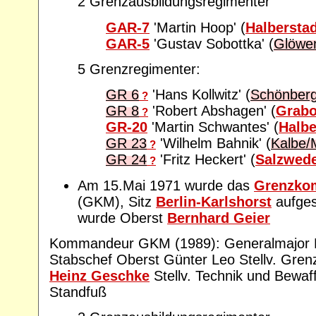
2 Grenzausbildungsregimenter
GAR-7
'Martin Hoop' (
Halberstad
GAR-5
'Gustav Sobottka' (
Glöwe
5 Grenzregimenter:
GR 6
'Hans Kollwitz' (
Schönber
?
GR 8
'Robert Abshagen' (
Grab
?
GR-20
'Martin Schwantes' (
Halbe
GR 23
'Wilhelm Bahnik' (
Kalbe/
?
GR 24
'Fritz Heckert' (
Salzwede
?
Am 15.Mai 1971 wurde das
Grenzko
(GKM), Sitz
Berlin-Karlshorst
aufges
wurde Oberst
Bernhard Geier
Kommandeur GKM (1989): Generalmajor E
Stabschef Oberst Günter Leo Stellv. Gren
Heinz Geschke
Stellv. Technik und Bewaf
Standfuß