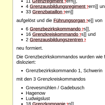
11
Grenzregiment
ern]],
?
4
Grenzausbildungsregiment
ern]] u
?
33
Grenzbataillon
en]]
?
aufgelöst und die
Führungsorgan
e]] von
?
6
Grenzbezirkskommando
s]],
?
16
Grenzkreiskommando
s]] und
?
2
Grenzausbildungszentren
?
neu formiert.
Die Grenzbezirkskommandos wurden wie fo
disloziert:
Grenzbezirkskommando 1, Schwerin
mit den 3 Grenzkreiskommandos
Grevesmühlen / Gadebusch
Hagenow
Ludwigslust
18
Grenzkompanie
n]]
?