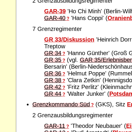
2 Grenzausbildungsregimenter
GAR-39
'Ho Chi Minh' (Berlin-Wi
GAR-40
'Hans Coppi' (
Oranien
?
7 Grenzregimenter
GR 33/Diskussion
'Heinrich Dor
Treptow
GR 34
'Hanno Günther' (Groß G
?
GR 35
(vgl.
GAR 35/Erlebnisber
?
Bersarin' (Berlin-Niederschönhaus
GR 36
'Helmut Poppe' (Rummel
?
GR 38
'Clara Zetkin' (Hennigsdo
?
GR 42
'Fritz Perlitz' (Kleinmac
?
GR 44
'Walter Junker' (
Potsda
?
Grenzkommando Süd
(GKS), Sitz
E
?
2 Grenzausbildungsregimenter
GAR-11
'Theodor Neubauer' (
E
?