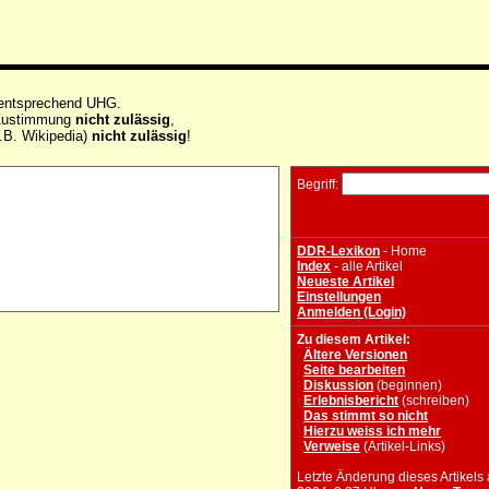
 entsprechend UHG.
e Zustimmung
nicht zulässig
,
.B. Wikipedia)
nicht zulässig
!
Begriff:
DDR-Lexikon
- Home
Index
- alle Artikel
Neueste Artikel
Einstellungen
Anmelden (Login)
Zu diesem Artikel:
Ältere Versionen
Seite bearbeiten
Diskussion
(beginnen)
Erlebnisbericht
(schreiben)
Das stimmt so nicht
Hierzu weiss ich mehr
Verweise
(Artikel-Links)
Letzte Änderung dieses Artikels