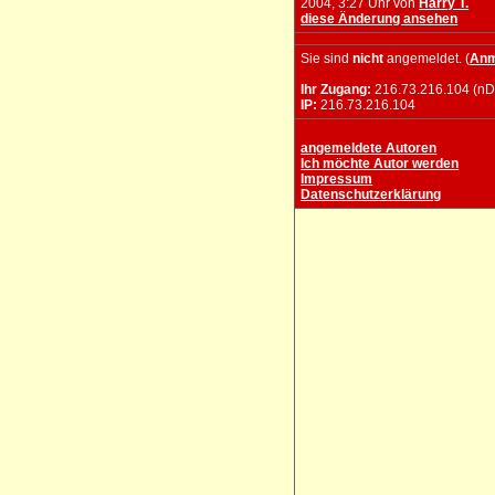
2004, 3:27 Uhr von
Harry T.
diese Änderung ansehen
Sie sind
nicht
angemeldet. (
Anm
Ihr Zugang:
216.73.216.104 (nD
IP:
216.73.216.104
angemeldete Autoren
Ich möchte Autor werden
Impressum
Datenschutzerklärung