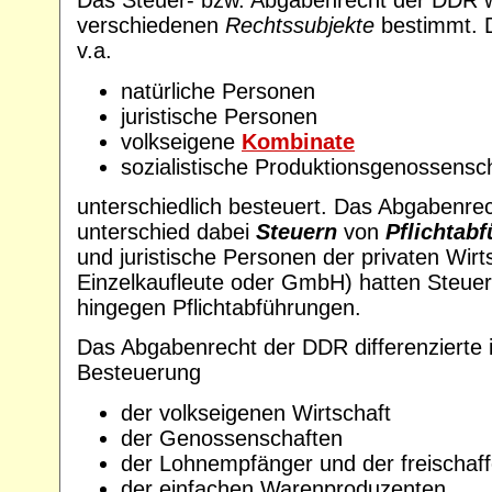
Das Steuer- bzw. Abgabenrecht der DDR w
verschiedenen
Rechtssubjekte
bestimmt. 
v.a.
natürliche Personen
juristische Personen
volkseigene
Kombinate
sozialistische Produktionsgenossensc
unterschiedlich besteuert. Das Abgabenre
unterschied dabei
Steuern
von
Pflichtab
und juristische Personen der privaten Wirts
Einzelkaufleute oder GmbH) hatten Steuer
hingegen Pflichtabführungen.
Das Abgabenrecht der DDR differenzierte 
Besteuerung
der volkseigenen Wirtschaft
der Genossenschaften
der Lohnempfänger und der freischa
der einfachen Warenproduzenten