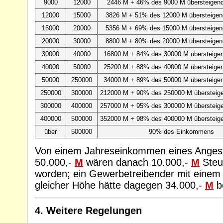
9000
12000
2446 M + 46% des 9000 M übersteigen
12000
15000
3826 M + 51% des 12000 M übersteigen
15000
20000
5356 M + 69% des 15000 M übersteigen
20000
30000
8800 M + 80% des 20000 M übersteigen
30000
40000
16800 M + 84% des 30000 M übersteige
40000
50000
25200 M + 88% des 40000 M übersteige
50000
250000
34000 M + 89% des 50000 M übersteige
250000
300000
212000 M + 90% des 250000 M übersteig
300000
400000
257000 M + 95% des 300000 M übersteig
400000
500000
352000 M + 98% des 400000 M übersteig
über
500000
90% des Einkommens
Von einem Jahreseinkommen eines Angeste
50.000,-
M
wären danach 10.000,-
M
Steu
worden; ein Gewerbetreibender mit einem 
gleicher Höhe hätte dagegen 34.000,-
M
be
4. Weitere Regelungen