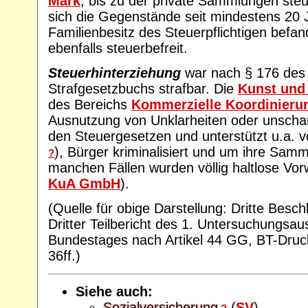
Mark
, bis zu der private Sammlungen steu
sich die Gegenstände seit mindestens 20 
Familienbesitz des Steuerpflichtigen befan
ebenfalls steuerbefreit.
Steuerhinterziehung
war nach § 176 des
Strafgesetzbuchs strafbar. Die
Kunst und
des Bereichs
Kommerzielle Koordinieru
Ausnutzung von Unklarheiten oder unscharf
den Steuergesetzen und unterstützt u.a.
), Bürger kriminalisiert und um ihre Sam
?
manchen Fällen wurden völlig haltlose Vor
KuA GmbH
).
(Quelle für obige Darstellung: Dritte Bes
Dritter Teilbericht des 1. Untersuchungsa
Bundestages nach Artikel 44 GG, BT-Druc
36ff.)
Siehe auch:
Sozialversicherung
(
SV
)