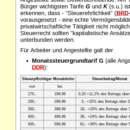
Bürger wichtigsten Tarife
G
und
K
(s.u.) is
erkennen, dass - "Steuerehrlichkeit" (
BRD
vorausgesetzt - eine echte Vermögensbild
privatwirtschaftliche Tätigkeit nicht möglic
Steuerrecht sollten "kapitalistische Ansätz
unterbunden werden.
Für Arbeiter und Angestellte galt der
Monatssteuergrundtarif G
(alle Ang
DDR
):
Steuerpflichtiger Monatslohn
Steuerbetrag/Monat
von
bis
175,-
199,99
0,20 +11,2% des Betrags über
200,-
299,99
3,- +15% des Betrags über 
300,-
399,99
18,- +20% des Betrags über 
400,-
499,99
38,- +24% des Betrags über 
500,-
599,99
62,- +30% des Betrags über 