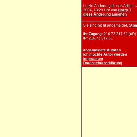
Letzte Änderung dieses Artikels
2004, 13:29 Uhr von
Harry T.
diese Änderung ansehen
Sie sind
nicht
angemeldet. (
Anm
Ihr Zugang:
216.73.217.51 (nD)
IP:
216.73.217.51
angemeldete Autoren
Ich möchte Autor werden
Impressum
Datenschutzerklärung