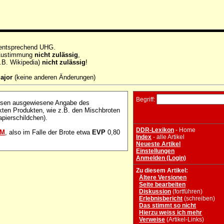
 entsprechend UHG.
e Zustimmung
nicht zulässig
,
.B. Wikipedia)
nicht zulässig
!
ajor
(keine anderen Änderungen)
Begriff:
issen ausgewiesene Angabe des
ckten Produkten, wie z.B. den Mischbroten
pierschildchen).
DDR-Lexikon
- Home
M
, also im Falle der Brote etwa
EVP
0,80
Index
- alle Artikel
Neueste Artikel
Einstellungen
Anmelden (Login)
Zu diesem Artikel:
Ältere Versionen
Seite bearbeiten
Diskussion
(fortführen)
Erlebnisbericht
(schreiben)
Das stimmt so nicht
Hierzu weiss ich mehr
Verweise
(Artikel-Links)