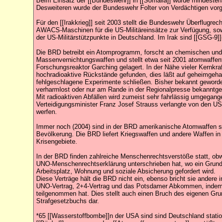
Beim Einsatz der [[Bundeswehr]] in [[Somalia]] wurde mindesten
Desweiteren wurde der Bundeswehr Folter von Verdächtigen vor
Für den [[Irakkrieg]] seit 2003 stellt die Bundeswehr Überflugrech
AWACS-Maschinen für die US-Militäreinsätze zur Verfügung, s
der US-Militärstützpunkte in Deutschland. Im Irak sind [[GSG-9]]-
Die BRD betreibt ein Atomprogramm, forscht an chemischen und
Massenvernichtungswaffen und stellt etwa seit 2001 atomwaffenf
Forschungsreaktor Garching gelagert. In der Nähe vieler Kernkr
hochradioaktive Rückstände gefunden, dies läßt auf geheimgeha
fehlgeschlagene Experimente schließen. Bisher bekannt geword
verharmlost oder nur am Rande in der Regionalpresse bekanntge
Mit radioaktiven Abfällen wird zumeist sehr fahrlässig umgegang
Verteidigungsminister Franz Josef Strauss verlangte von den 
werfen.
Immer noch (2004) sind in der BRD amerikanische Atomwaffen sta
Bevölkerung. Die BRD liefert Kriegswaffen und andere Waffen in 
Krisengebiete.
In der BRD finden zahlreiche Menschenrechtsverstöße statt, ob
UNO-Menschenrechtserklärung unterschrieben hat, wo ein Grun
Arbeitsplatz, Wohnung und soziale Absicherung gefordert wird.
Diese Verträge hält die BRD nicht ein, ebenso bricht sie andere i
UNO-Vertrag, 2+4-Vertrag und das Potsdamer Abkommen, indem s
teilgenommen hat. Dies stellt auch einen Bruch des eigenen Gr
Strafgesetzbuchs dar.
*65 [[Wasserstoffbombe]]n der USA sind sind Deutschland station