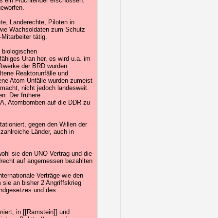
s ein Flüchtender erschossen.
geworfen.
te, Landerechte, Piloten in
owie Wachsoldaten zum Schutz
Mitarbeiter tätig.
 biologischen
ähiges Uran her, es wird u.a. im
aftwerke der BRD wurden
ltene Reaktorunfälle und
ene Atom-Unfälle wurden zumeist
macht, nicht jedoch landesweit.
en. Der frühere
USA, Atombomben auf die DDR zu
tioniert, gegen den Willen der
zahlreiche Länder, auch in
wohl sie den UNO-Vertrag und die
drecht auf angemessen bezahlten
nternationale Verträge wie den
ie an bisher 2 Angriffskrieg
undgesetzes und des
iert, in [[Ramstein]] und