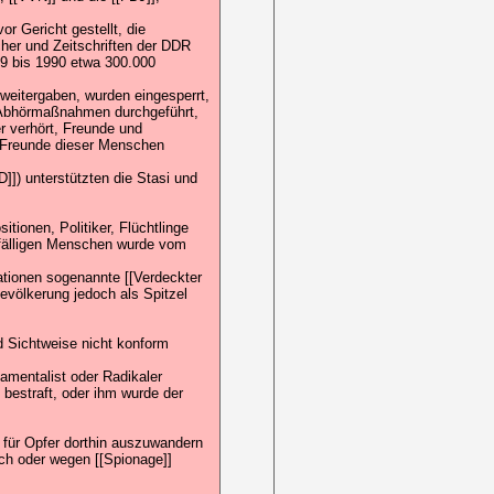
r Gericht gestellt, die
ücher und Zeitschriften der DDR
49 bis 1990 etwa 300.000
weitergaben, wurden eingesperrt,
 Abhörmaßnahmen durchgeführt,
er verhört, Freunde und
d Freunde dieser Menschen
]]) unterstützten die Stasi und
tionen, Politiker, Flüchtlinge
ffälligen Menschen wurde vom
ationen sogenannte [[Verdeckter
Bevölkerung jedoch als Spitzel
und Sichtweise nicht konform
damentalist oder Radikaler
 bestraft, oder ihm wurde der
 für Opfer dorthin auszuwandern
isch oder wegen [[Spionage]]