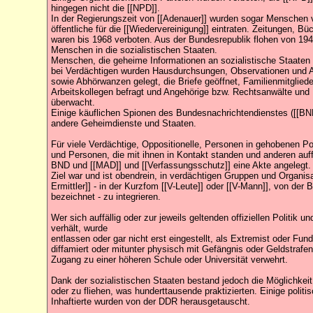
hingegen nicht die [[NPD]].
In der Regierungszeit von [[Adenauer]] wurden sogar Menschen vo
öffentliche für die [[Wiedervereinigung]] eintraten. Zeitungen, B
waren bis 1968 verboten. Aus der Bundesrepublik flohen von 19
Menschen in die sozialistischen Staaten.
Menschen, die geheime Informationen an sozialistische Staaten 
bei Verdächtigen wurden Hausdurchsungen, Observationen und
sowie Abhörwanzen gelegt, die Briefe geöffnet, Familienmitglied
Arbeitskollegen befragt und Angehörige bzw. Rechtsanwälte un
überwacht.
Einige käuflichen Spionen des Bundesnachrichtendienstes ([[BND
andere Geheimdienste und Staaten.
Für viele Verdächtige, Oppositionelle, Personen in gehobenen Posi
und Personen, die mit ihnen in Kontakt standen und anderen au
BND und [[MAD]] und [[Verfassungsschutz]] eine Akte angelegt.
Ziel war und ist obendrein, in verdächtigen Gruppen und Organis
Ermittler]] - in der Kurzfom [[V-Leute]] oder [[V-Mann]], von der 
bezeichnet - zu integrieren.
Wer sich auffällig oder zur jeweils geltenden offiziellen Politik 
verhält, wurde
entlassen oder gar nicht erst eingestellt, als Extremist oder Fun
diffamiert oder mitunter physisch mit Gefängnis oder Geldstrafen
Zugang zu einer höheren Schule oder Universität verwehrt.
Dank der sozialistischen Staaten bestand jedoch die Möglichkeit
oder zu fliehen, was hunderttausende praktizierten. Einige polit
Inhaftierte wurden von der DDR herausgetauscht.