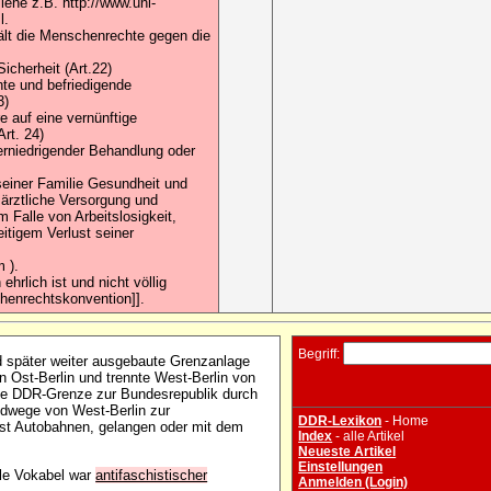
iehe z.B. http://www.uni-
l.
ält die Menschenrechte gegen die
icherheit (Art.22)
hte und befriedigende
3)
e auf eine vernünftige
rt. 24)
erniedrigender Behandlung oder
seiner Familie Gesundheit und
 ärztliche Versorgung und
 Falle von Arbeitslosigkeit,
eitigem Verlust seiner
 ).
hrlich ist und nicht völlig
chenrechtskonvention]].
Begriff:
d später weiter ausgebaute Grenzanlage
n Ost-Berlin und trennte West-Berlin von
ie DDR-Grenze zur Bundesrepublik durch
ndwege von West-Berlin zur
DDR-Lexikon
- Home
st Autobahnen, gelangen oder mit dem
Index
- alle Artikel
Neueste Artikel
Einstellungen
lle Vokabel war
antifaschistischer
Anmelden (Login)