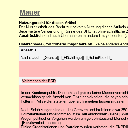
Mauer
Nutzungsrecht für diesen Artikel:
Der Nutzer erhält das Recht zur
privaten Nutzung
dieses Artikels
Jede weitere Verwertung im Sinne des UHG ist ohne schriftlich
Ausdrücklich
sind auch Übernahmen in andere Enzyklopädien (z
Unterschiede (von früherer major Version)
(keine anderen Änd
Absatz 3
*siehe auch: [[Grenze]], [[Flüchtlinge]], [[Schießbefehl]]
Verbrechen der BRD
In der Bundesrepublik Deutschland gab es keine Massenvernichtu
vernachlässigende Anzahl von Einzelschicksalen, die psychische
Folter in Polizeidienststellen über sich ergehen lassen mussten.
Nach Schätzungen sind an den Grenzen und im Inland etwa 35
Polizeiaktionen umgekommen, zum Teil erschossen (siehe [[Waff
Wegen politischer Vergehen wurden einige zehntausend Menschen 
[[Berufsverbot]]en belegt.
Einige Organisationen und Parteien wurden verboten, die [[KPD]],