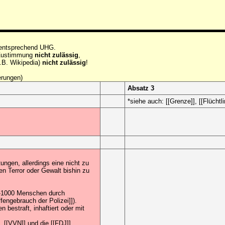
 entsprechend UHG.
e Zustimmung
nicht zulässig
,
.B. Wikipedia)
nicht zulässig
!
erungen)
Absatz 3
*siehe auch: [[Grenze]], [[Flüchtli
ngen, allerdings eine nicht zu
n Terror oder Gewalt bishin zu
0-1000 Menschen durch
engebrauch der Polizei]]).
bestraft, inhaftiert oder mit
 [[VVN]] und die [[FDJ]],