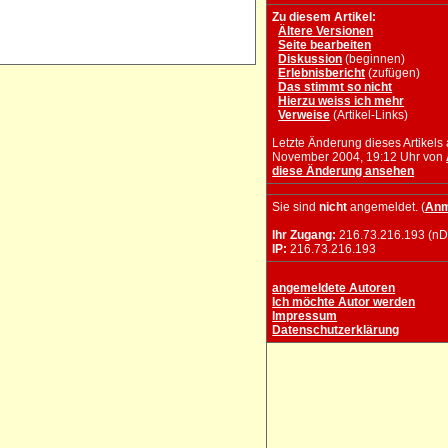
Zu diesem Artikel:
Ältere Versionen
Seite bearbeiten
Diskussion
(beginnen)
Erlebnisbericht
(zufügen)
Das stimmt so nicht
Hierzu weiss ich mehr
Verweise
(Artikel-Links)
Letzte Änderung dieses Artikels
November 2004, 19:12 Uhr von
diese Änderung ansehen
Sie sind
nicht
angemeldet. (
Anm
Ihr Zugang:
216.73.216.193 (nD
IP:
216.73.216.193
angemeldete Autoren
Ich möchte Autor werden
Impressum
Datenschutzerklärung