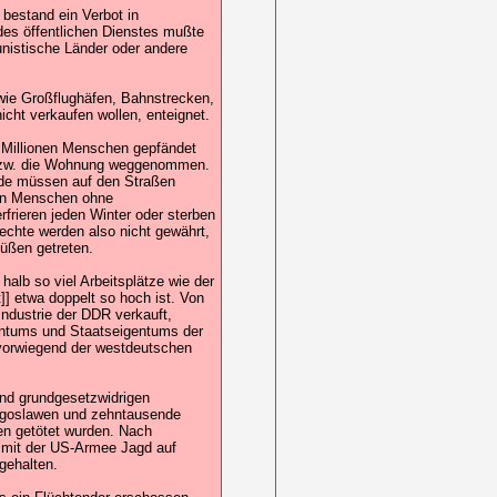
 bestand ein Verbot in
des öffentlichen Dienstes mußte
unistische Länder oder andere
wie Großflughäfen, Bahnstrecken,
cht verkaufen wollen, enteignet.
 Millionen Menschen gepfändet
m bzw. die Wohnung weggenommen.
nde müssen auf den Straßen
nen Menschen ohne
rieren jeden Winter oder sterben
echte werden also nicht gewährt,
üßen getreten.
alb so viel Arbeitsplätze wie der
]] etwa doppelt so hoch ist. Von
Industrie der DDR verkauft,
gentums und Staatseigentums der
vorwiegend der westdeutschen
und grundgesetzwidrigen
Jugoslawen und zehntausende
n getötet wurden. Nach
 mit der US-Armee Jagd auf
gehalten.