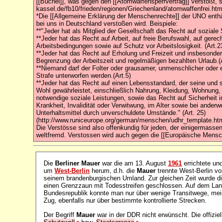
[[Büchel]], was gegen den [[Atomwaffensperrvertrag]] verstößt, s
kassel.de/fb10/frieden/regionen/Griechenland/atomwaffenfrei.htm
*Die [[Allgemeine Erklärung der Menschenrechte]] der UNO enth
bei uns in Deutschland verstoßen wird. Beispiele:
**"Jeder hat als Mitglied der Gesellschaft das Recht auf soziale S
**Jeder hat das Recht auf Arbeit, auf freie Berufswahl, auf gerec
Arbeitsbedingungen sowie auf Schutz vor Arbeitslosigkeit. (Art.2
**Jeder hat das Recht auf Erholung und Freizeit und insbesonder
Begrenzung der Arbeitszeit und regelmäßigen bezahlten Urlaub.(A
**Niemand darf der Folter oder grausamer, unmenschlicher oder 
Strafe unterworfen werden.(Art.5)
**Jeder hat das Recht auf einen Lebensstandard, der seine und 
Wohl gewährleistet, einschließlich Nahrung, Kleidung, Wohnung,
notwendige soziale Leistungen, sowie das Recht auf Sicherheit im
Krankheit, Invalidität oder Verwitwung, im Alter sowie bei anderw
Unterhaltsmittel durch unverschuldete Umstände." (Art. 25)
(http://www.runiceurope.org/german/menschen/udhr_template.htm
Die Verstösse sind also offenkundig für jeden, der einigermassen e
weltfremd. Verstossen wird auch gegen die [[Europäische Mens
Die
Berliner Mauer
war die am 13. August
1961
errichtete un
um
West-Berlin
herum, d.h. die
Mauer
trennte West-Berlin vo
seinem brandenburgischen Umland. Zur gleichen Zeit wurde d
einen Grenzzaun mit Todesstreifen geschlossen. Auf dem La
Bundesrepublik konnte man nur über wenige Transitwege, mei
Zug, ebenfalls nur über bestimmte kontrollierte Strecken.
Der Begriff
Mauer
war in der DDR nicht erwünscht. Die offizie