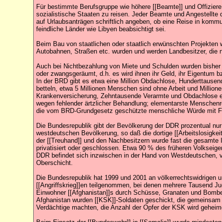
Für bestimmte Berufsgruppe wie höhere [[Beamte]] und Offiziere
sozialistische Staaten zu reisen. Jeder Beamte und Angestellte 
auf Urlaubsanträgen schriftlich angeben, ob eine Reise in komm
feindliche Länder wie Libyen beabsichtigt sei.
Beim Bau von staatlichen oder staatlich erwünschten Projekten 
Autobahnen, Straßen etc. wurden und werden Landbesitzer, die ni
Auch bei Nichtbezahlung von Miete und Schulden wurden bisher
oder zwangsgeräumt, d.h. es wird ihnen ihr Geld, ihr Eigentu
In der BRD gibt es etwa eine Million Obdachlose, Hunderttause
betteln, etwa 5 Millionen Menschen sind ohne Arbeit und Millio
Krankenversicherung, Zehntausende Verarmte und Obdachlose erf
wegen fehlender ärtzlicher Behandlung; elementarste Menschenr
die vom BRD-Grundgesetz geschützte menschliche Würde mit F
Die Bundesrepublik gibt der Bevölkerung der DDR prozentual nur h
westdeutschen Bevölkerung, so daß die dortige [[Arbeitslosigkeit
der [[Treuhand]] und den Nachbesitzern wurde fast die gesamte 
privatisiert oder geschlossen. Etwa 90 % des früheren Volksei
DDR befindet sich inzwischen in der Hand von Westdeutschen, 
Oberschicht.
Die Bundesrepublik hat 1999 und 2001 an völkerrechtswidrigen 
[[Angriffskrieg]]en teilgenommen, bei denen mehrere Tausend 
Einwohner [[Afghanistan]]s durch Schüsse, Granaten und Bombe
Afghanistan wurden [[KSK]]-Soldaten geschickt, die gemeinsam
Verdächtige machten, die Anzahl der Opfer der KSK wird geheim