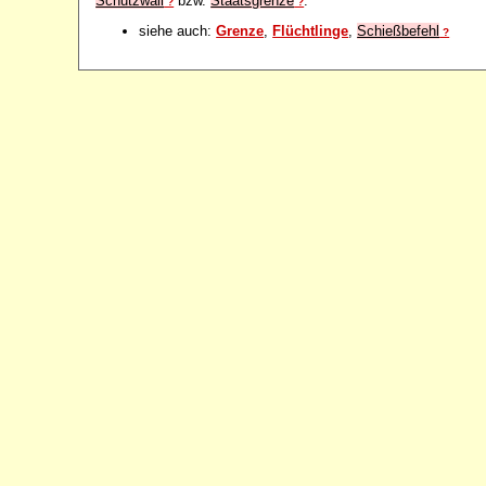
Schutzwall
bzw.
Staatsgrenze
.
?
?
siehe auch:
Grenze
,
Flüchtlinge
,
Schießbefehl
?